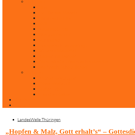
Rubriken
Film
Ev. Film des Monats
Himmlische Hits
KiBi
Neue Mobilität
Was glaubst du?
Nur mal so
Evangelisch nachgefragt
30 Jahre Mauerfall
Backen mit Doreen
Die schönsten Weihnachtsklassiker
Weihnachtliche „Elfchen“
Autoren
Andrea Terstappen
Oliver Weilandt
Stefan Erbe
Thorsten Keßler
Anreise
Kontakt
LandesWelle Thüringen
„Hopfen & Malz, Gott erhalt’s“ – Gottesdi