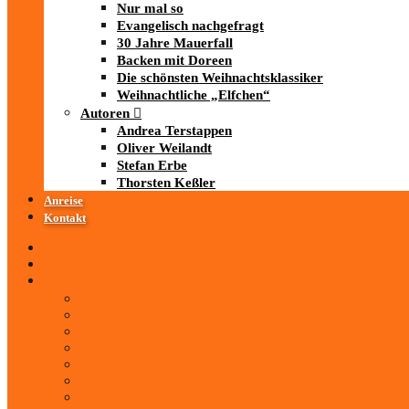
Nur mal so
Evangelisch nachgefragt
30 Jahre Mauerfall
Backen mit Doreen
Die schönsten Weihnachtsklassiker
Weihnachtliche „Elfchen“
Autoren
Andrea Terstappen
Oliver Weilandt
Stefan Erbe
Thorsten Keßler
Anreise
Kontakt
Startseite
Über uns
iad
-MEDIATHEK
Mediathek
Antenne Thüringen
LandesWelle Thüringen
LandesWelle WeihnachtsWelle
radio SAW
89.0 RTL
ARD und Deutschlandradio