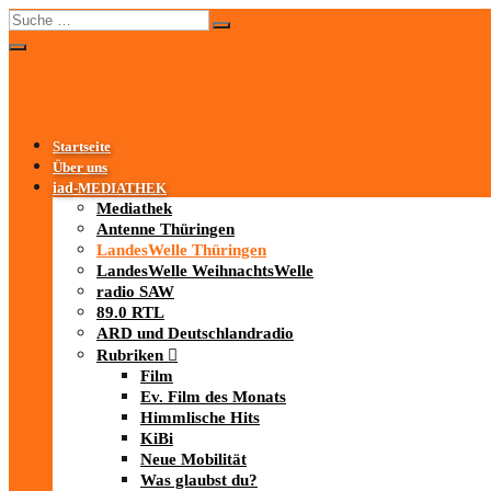
Startseite
Über uns
iad
-MEDIATHEK
Mediathek
Antenne Thüringen
LandesWelle Thüringen
LandesWelle WeihnachtsWelle
radio SAW
89.0 RTL
ARD und Deutschlandradio
Rubriken
Film
Ev. Film des Monats
Himmlische Hits
KiBi
Neue Mobilität
Was glaubst du?