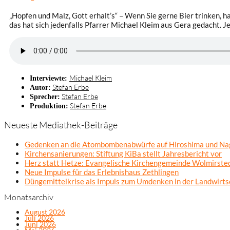
„Hopfen und Malz, Gott erhalt’s“ – Wenn Sie gerne Bier trinken, h
das hat sich jedenfalls Pfarrer Michael Kleim aus Gera gedacht. J
Michael Kleim
Interviewte:
Stefan Erbe
Autor:
Stefan Erbe
Sprecher:
Stefan Erbe
Produktion:
Neueste Mediathek-Beiträge
Gedenken an die Atombombenabwürfe auf Hiroshima und Na
Kirchensanierungen: Stiftung KiBa stellt Jahresbericht vor
Herz statt Hetze: Evangelische Kirchengemeinde Wolmirsted
Neue Impulse für das Erlebnishaus Zethlingen
Düngemittelkrise als Impuls zum Umdenken in der Landwirts
Monatsarchiv
August 2026
Juli 2026
Juni 2026