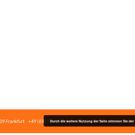
439 Frankfurt
+49 (69) 958 037‑0
Bildnachweise
Impressum/Date
Durch die weitere Nutzung der Seite stimmen Sie de