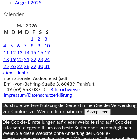
August 2025
Kalender
Mai 2026
M
D
M
D
F
S
S
1
2
3
4
5
6
7
8
9
10
11
12
13
14
15
16
17
18
19
20
21
22
23
24
25
26
27
28
29
30
31
« Apr.
Juni »
Internationaler Audiodienst (iad)
Emil‑von‑Behring‑Straße 3, 60439 Frankfurt
+49 (69) 958 037‑0
Bildnachweise
Impressum/Datenschutzerklärung
Durch die weitere Nutzung der Seite stimmen Sie der Verwendung
von Cookies zu.
Weitere Informationen
Akzeptieren
Die Cookie-Einstellungen auf dieser Website sind auf "Cookies
zulassen" eingestellt, um das beste Surferlebnis zu ermöglichen.
Wenn Sie diese Website ohne Änderung der Cookie-