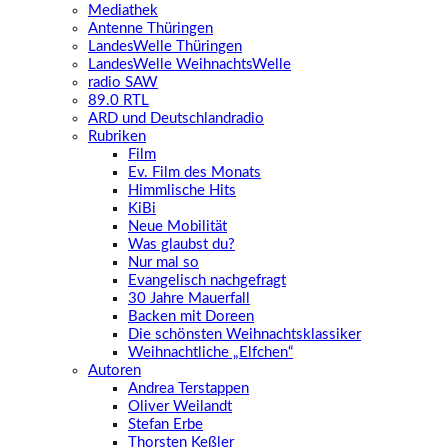
Mediathek
Antenne Thüringen
LandesWelle Thüringen
LandesWelle WeihnachtsWelle
radio SAW
89.0 RTL
ARD und Deutschlandradio
Rubriken
Film
Ev. Film des Monats
Himmlische Hits
KiBi
Neue Mobilität
Was glaubst du?
Nur mal so
Evangelisch nachgefragt
30 Jahre Mauerfall
Backen mit Doreen
Die schönsten Weihnachtsklassiker
Weihnachtliche „Elfchen“
Autoren
Andrea Terstappen
Oliver Weilandt
Stefan Erbe
Thorsten Keßler