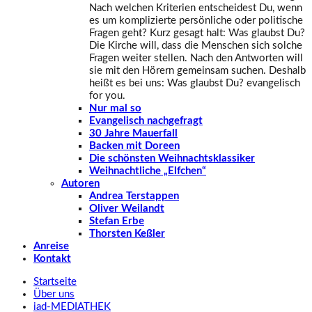
Nach welchen Kriterien entscheidest Du, wenn
es um komplizierte persönliche oder politische
Fragen geht? Kurz gesagt halt: Was glaubst Du?
Die Kirche will, dass die Menschen sich solche
Fragen weiter stellen. Nach den Antworten will
sie mit den Hörern gemeinsam suchen. Deshalb
heißt es bei uns: Was glaubst Du? evangelisch
for you.
Nur mal so
Evangelisch nachgefragt
30 Jahre Mauerfall
Backen mit Doreen
Die schönsten Weihnachtsklassiker
Weihnachtliche „Elfchen“
Autoren
Andrea Terstappen
Oliver Weilandt
Stefan Erbe
Thorsten Keßler
Anreise
Kontakt
Startseite
Über uns
iad
-MEDIATHEK