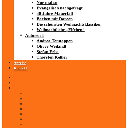
Nur mal so
Evangelisch nachgefragt
30 Jahre Mauerfall
Backen mit Doreen
Die schönsten Weihnachtsklassiker
Weihnachtliche „Elfchen“
Autoren
Andrea Terstappen
Oliver Weilandt
Stefan Erbe
Thorsten Keßler
Anreise
Kontakt
Startseite
Über uns
iad
-MEDIATHEK
Mediathek
Antenne Thüringen
LandesWelle Thüringen
LandesWelle WeihnachtsWelle
radio SAW
89.0 RTL
ARD und Deutschlandradio