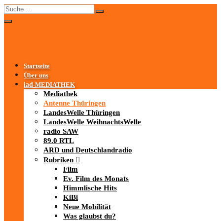
Startseite
Über uns
iad
-MEDIATHEK
Mediathek
Antenne Thüringen
LandesWelle Thüringen
LandesWelle WeihnachtsWelle
radio SAW
89.0 RTL
ARD und Deutschlandradio
Rubriken
Film
Ev. Film des Monats
Himmlische Hits
KiBi
Neue Mobilität
Was glaubst du?