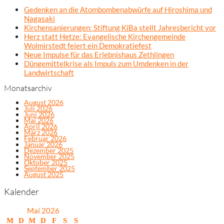
Gedenken an die Atombombenabwürfe auf Hiroshima und
Nagasaki
Kirchensanierungen: Stiftung KiBa stellt Jahresbericht vor
Herz statt Hetze: Evangelische Kirchengemeinde
Wolmirstedt feiert ein Demokratiefest
Neue Impulse für das Erlebnishaus Zethlingen
Düngemittelkrise als Impuls zum Umdenken in der
Landwirtschaft
Monatsarchiv
August 2026
Juli 2026
Juni 2026
Mai 2026
April 2026
März 2026
Februar 2026
Januar 2026
Dezember 2025
November 2025
Oktober 2025
September 2025
August 2025
Kalender
Mai 2026
M
D
M
D
F
S
S