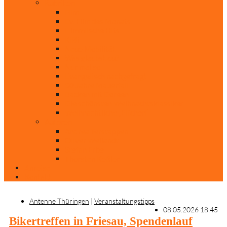
Rubriken
Film
Ev. Film des Monats
Himmlische Hits
KiBi
Neue Mobilität
Was glaubst du?
Nur mal so
Evangelisch nachgefragt
30 Jahre Mauerfall
Backen mit Doreen
Die schönsten Weihnachtsklassiker
Weihnachtliche „Elfchen“
Autoren
Andrea Terstappen
Oliver Weilandt
Stefan Erbe
Thorsten Keßler
Anreise
Kontakt
Antenne Thüringen
|
Veranstaltungstipps
08.05.2026 18:45
Bikertreffen in Friesau, Spendenlauf