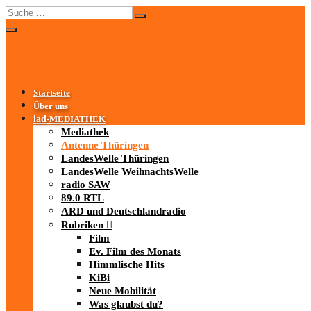
Startseite
Über uns
iad
-MEDIATHEK
Mediathek
Antenne Thüringen
LandesWelle Thüringen
LandesWelle WeihnachtsWelle
radio SAW
89.0 RTL
ARD und Deutschlandradio
Rubriken
Film
Ev. Film des Monats
Himmlische Hits
KiBi
Neue Mobilität
Was glaubst du?