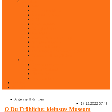
Rubriken
Film
Ev. Film des Monats
Himmlische Hits
KiBi
Neue Mobilität
Was glaubst du?
Nur mal so
Evangelisch nachgefragt
30 Jahre Mauerfall
Backen mit Doreen
Die schönsten Weihnachtsklassiker
Weihnachtliche „Elfchen“
Autoren
Andrea Terstappen
Oliver Weilandt
Stefan Erbe
Thorsten Keßler
Anreise
Kontakt
Antenne Thüringen
18.12.2022 07:45
O Du Fröhliche: kleinstes Museum