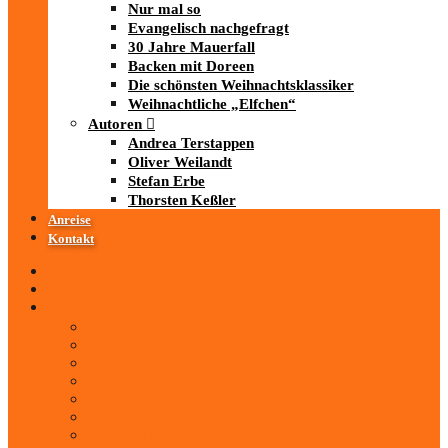
Nur mal so
Evangelisch nachgefragt
30 Jahre Mauerfall
Backen mit Doreen
Die schönsten Weihnachtsklassiker
Weihnachtliche „Elfchen“
Autoren
Andrea Terstappen
Oliver Weilandt
Stefan Erbe
Thorsten Keßler
Anreise
Kontakt
Startseite
Über uns
iad
-MEDIATHEK
Mediathek
Antenne Thüringen
LandesWelle Thüringen
LandesWelle WeihnachtsWelle
radio SAW
89.0 RTL
ARD und Deutschlandradio