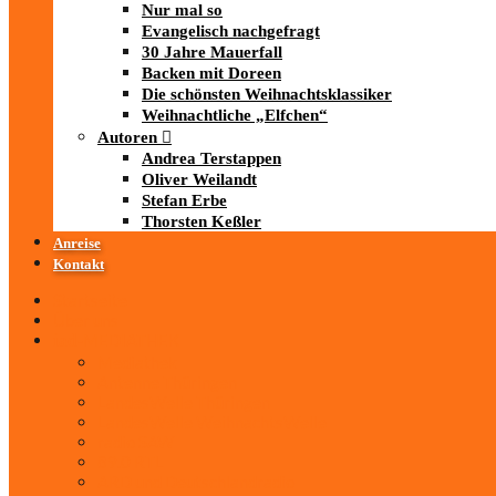
Nur mal so
Evangelisch nachgefragt
30 Jahre Mauerfall
Backen mit Doreen
Die schönsten Weihnachtsklassiker
Weihnachtliche „Elfchen“
Autoren
Andrea Terstappen
Oliver Weilandt
Stefan Erbe
Thorsten Keßler
Anreise
Kontakt
Startseite
Über uns
iad
-MEDIATHEK
Mediathek
Antenne Thüringen
LandesWelle Thüringen
LandesWelle WeihnachtsWelle
radio SAW
89.0 RTL
ARD und Deutschlandradio