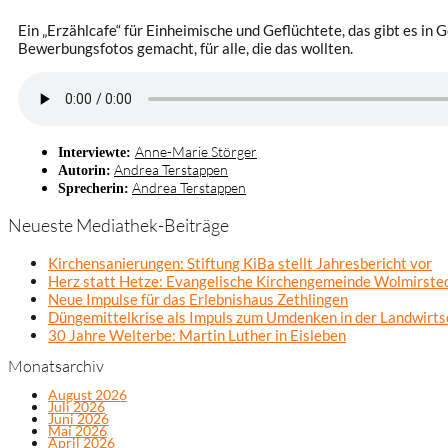
Ein „Erzählcafe“ für Einheimische und Geflüchtete, das gibt es i
Bewerbungsfotos gemacht, für alle, die das wollten.
Anne-Marie Störger
Interviewte:
Andrea Terstappen
Autorin:
Andrea Terstappen
Sprecherin:
Neueste Mediathek-Beiträge
Kirchensanierungen: Stiftung KiBa stellt Jahresbericht vor
Herz statt Hetze: Evangelische Kirchengemeinde Wolmirsted
Neue Impulse für das Erlebnishaus Zethlingen
Düngemittelkrise als Impuls zum Umdenken in der Landwirts
30 Jahre Welterbe: Martin Luther in Eisleben
Monatsarchiv
August 2026
Juli 2026
Juni 2026
Mai 2026
April 2026