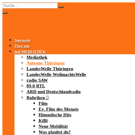
Startseite
Über uns
iad
-MEDIATHEK
Mediathek
Antenne Thüringen
LandesWelle Thüringen
LandesWelle WeihnachtsWelle
radio SAW
89.0 RTL
ARD und Deutschlandradio
Rubriken
Film
Ev. Film des Monats
Himmlische Hits
KiBi
Neue Mobilität
Was glaubst du?