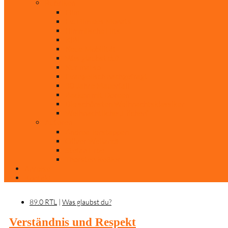
Rubriken
Film
Ev. Film des Monats
Himmlische Hits
KiBi
Neue Mobilität
Was glaubst du?
Nur mal so
Evangelisch nachgefragt
30 Jahre Mauerfall
Backen mit Doreen
Die schönsten Weihnachtsklassiker
Weihnachtliche „Elfchen“
Autoren
Andrea Terstappen
Oliver Weilandt
Stefan Erbe
Thorsten Keßler
Anreise
Kontakt
89.0 RTL
|
Was glaubst du?
Verständnis und Respekt