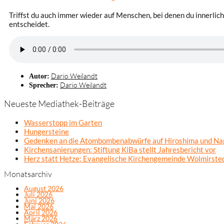
Triffst du auch immer wieder auf Menschen, bei denen du innerlic
entscheidet.
Dario Weilandt
Autor:
Dario Weilandt
Sprecher:
Neueste Mediathek-Beiträge
Wasserstopp im Garten
Hungersteine
Gedenken an die Atombombenabwürfe auf Hiroshima und Na
Kirchensanierungen: Stiftung KiBa stellt Jahresbericht vor
Herz statt Hetze: Evangelische Kirchengemeinde Wolmirsted
Monatsarchiv
August 2026
Juli 2026
Juni 2026
Mai 2026
April 2026
März 2026