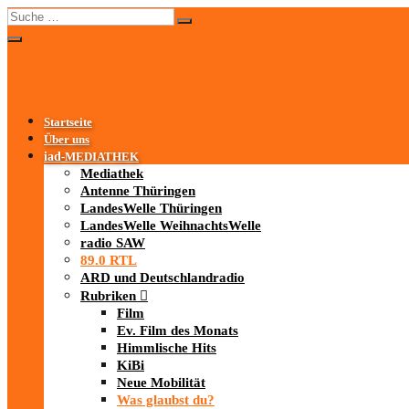
Startseite
Über uns
iad
-MEDIATHEK
Mediathek
Antenne Thüringen
LandesWelle Thüringen
LandesWelle WeihnachtsWelle
radio SAW
89.0 RTL
ARD und Deutschlandradio
Rubriken
Film
Ev. Film des Monats
Himmlische Hits
KiBi
Neue Mobilität
Was glaubst du?