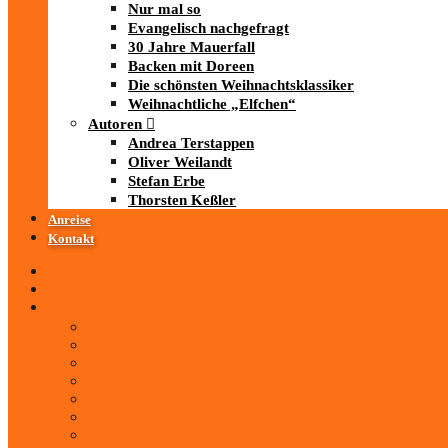
Nur mal so
Evangelisch nachgefragt
30 Jahre Mauerfall
Backen mit Doreen
Die schönsten Weihnachtsklassiker
Weihnachtliche „Elfchen“
Autoren
Andrea Terstappen
Oliver Weilandt
Stefan Erbe
Thorsten Keßler
Anreise
Kontakt
Startseite
Über uns
iad
-MEDIATHEK
Mediathek
Antenne Thüringen
LandesWelle Thüringen
LandesWelle WeihnachtsWelle
radio SAW
89.0 RTL
ARD und Deutschlandradio