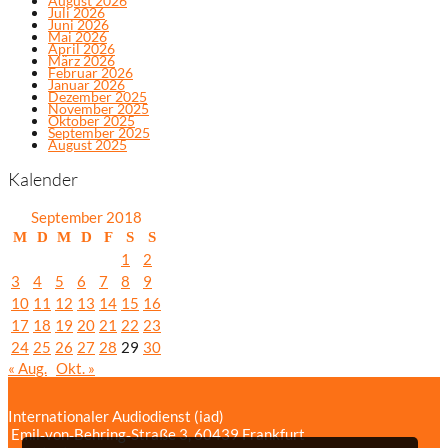
August 2026
Juli 2026
Juni 2026
Mai 2026
April 2026
März 2026
Februar 2026
Januar 2026
Dezember 2025
November 2025
Oktober 2025
September 2025
August 2025
Kalender
September 2018
M
D
M
D
F
S
S
1
2
3
4
5
6
7
8
9
10
11
12
13
14
15
16
17
18
19
20
21
22
23
24
25
26
27
28
29
30
« Aug.
Okt. »
Internationaler Audiodienst (iad)
Emil‑von‑Behring‑Straße 3, 60439 Frankfurt