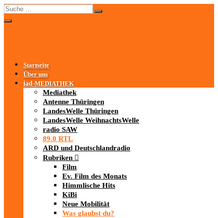
Startseite
Über uns
iad
-MEDIATHEK
Mediathek
Antenne Thüringen
LandesWelle Thüringen
LandesWelle WeihnachtsWelle
radio SAW
89.0 RTL
ARD und Deutschlandradio
Rubriken
Film
Ev. Film des Monats
Himmlische Hits
KiBi
Neue Mobilität
Was glaubst du?