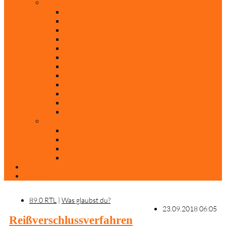
Rubriken
Film
Ev. Film des Monats
Himmlische Hits
KiBi
Neue Mobilität
Was glaubst du?
Nur mal so
Evangelisch nachgefragt
30 Jahre Mauerfall
Backen mit Doreen
Die schönsten Weihnachtsklassiker
Weihnachtliche „Elfchen“
Autoren
Andrea Terstappen
Oliver Weilandt
Stefan Erbe
Thorsten Keßler
Anreise
Kontakt
89.0 RTL
|
Was glaubst du?
23.09.2018 06:05
Reißverschlussverfahren