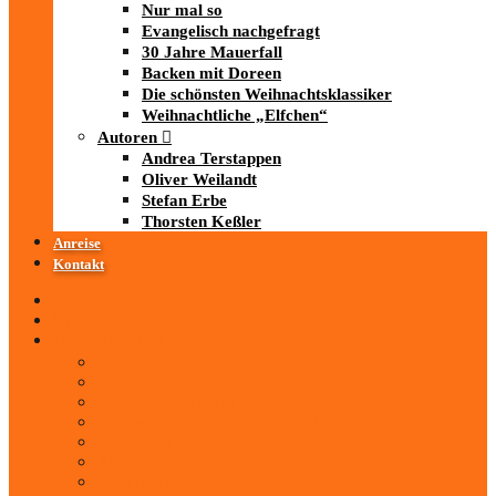
Nur mal so
Evangelisch nachgefragt
30 Jahre Mauerfall
Backen mit Doreen
Die schönsten Weihnachtsklassiker
Weihnachtliche „Elfchen“
Autoren
Andrea Terstappen
Oliver Weilandt
Stefan Erbe
Thorsten Keßler
Anreise
Kontakt
Startseite
Über uns
iad
-MEDIATHEK
Mediathek
Antenne Thüringen
LandesWelle Thüringen
LandesWelle WeihnachtsWelle
radio SAW
89.0 RTL
ARD und Deutschlandradio