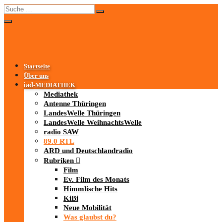
Startseite
Über uns
iad
-MEDIATHEK
Mediathek
Antenne Thüringen
LandesWelle Thüringen
LandesWelle WeihnachtsWelle
radio SAW
89.0 RTL
ARD und Deutschlandradio
Rubriken
Film
Ev. Film des Monats
Himmlische Hits
KiBi
Neue Mobilität
Was glaubst du?