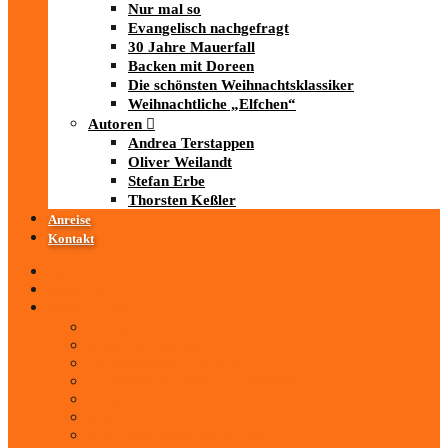
Nur mal so
Evangelisch nachgefragt
30 Jahre Mauerfall
Backen mit Doreen
Die schönsten Weihnachtsklassiker
Weihnachtliche „Elfchen“
Autoren
Andrea Terstappen
Oliver Weilandt
Stefan Erbe
Thorsten Keßler
Anreise
Kontakt
Startseite
Über uns
iad
-MEDIATHEK
Mediathek
Antenne Thüringen
LandesWelle Thüringen
LandesWelle WeihnachtsWelle
radio SAW
89.0 RTL
ARD und Deutschlandradio