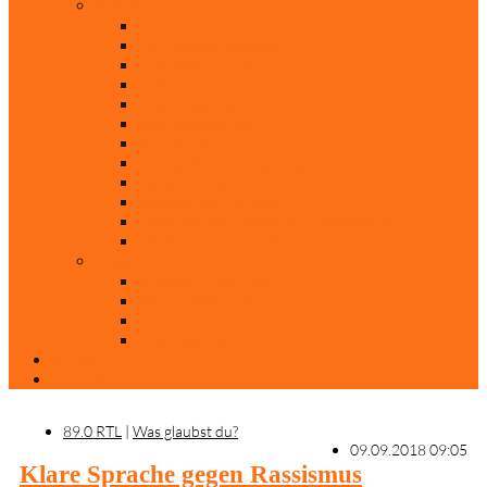
Rubriken
Film
Ev. Film des Monats
Himmlische Hits
KiBi
Neue Mobilität
Was glaubst du?
Nur mal so
Evangelisch nachgefragt
30 Jahre Mauerfall
Backen mit Doreen
Die schönsten Weihnachtsklassiker
Weihnachtliche „Elfchen“
Autoren
Andrea Terstappen
Oliver Weilandt
Stefan Erbe
Thorsten Keßler
Anreise
Kontakt
89.0 RTL
|
Was glaubst du?
09.09.2018 09:05
Klare Sprache gegen Rassismus