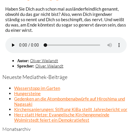
Haben Sie Dich auch schon mal ausländerfeindlich genannt,
obwohl du das gar nicht bist? Also, wenn Dich irgendwer
ständig so nennt und Dich so beschimpft, das nervt. Und weißt
du was, am Ende könntest du sogar so genervt davon sein, dass
du einer wirst.
Oliver Weilandt
Autor:
Oliver Weilandt
Sprecher:
Neueste Mediathek-Beiträge
Wasserstopp im Garten
Hungersteine
Gedenken an die Atombombenabwürfe auf Hiroshima und
Nagasaki
Kirchensanierungen: Stiftung KiBa stellt Jahresbericht vor
Herz statt Hetze: Evangelische Kirchengemeinde
Wolmirstedt feiert ein Demokratiefest
Monatsarchiv