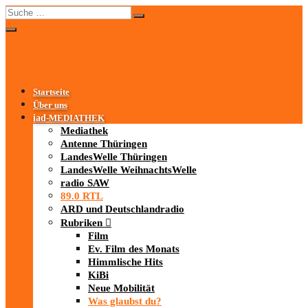
Startseite
Über uns
iad
-MEDIATHEK
Mediathek
Antenne Thüringen
LandesWelle Thüringen
LandesWelle WeihnachtsWelle
radio SAW
89.0 RTL
ARD und Deutschlandradio
Rubriken
Film
Ev. Film des Monats
Himmlische Hits
KiBi
Neue Mobilität
Was glaubst du?