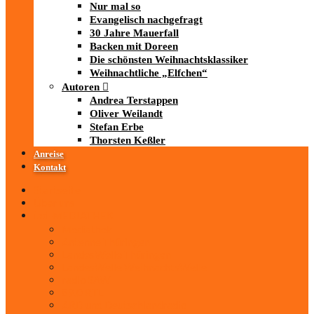
Nur mal so
Evangelisch nachgefragt
30 Jahre Mauerfall
Backen mit Doreen
Die schönsten Weihnachtsklassiker
Weihnachtliche „Elfchen“
Autoren
Andrea Terstappen
Oliver Weilandt
Stefan Erbe
Thorsten Keßler
Anreise
Kontakt
Startseite
Über uns
iad
-MEDIATHEK
Mediathek
Antenne Thüringen
LandesWelle Thüringen
LandesWelle WeihnachtsWelle
radio SAW
89.0 RTL
ARD und Deutschlandradio