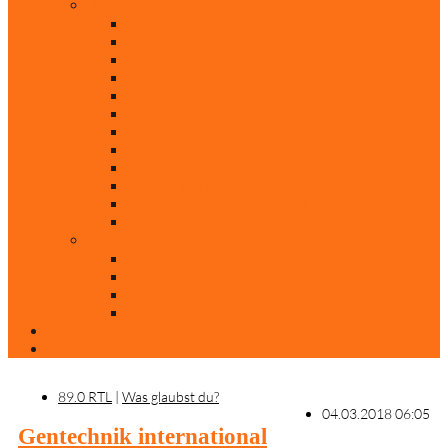
Rubriken
Film
Ev. Film des Monats
Himmlische Hits
KiBi
Neue Mobilität
Was glaubst du?
Nur mal so
Evangelisch nachgefragt
30 Jahre Mauerfall
Backen mit Doreen
Die schönsten Weihnachtsklassiker
Weihnachtliche „Elfchen“
Autoren
Andrea Terstappen
Oliver Weilandt
Stefan Erbe
Thorsten Keßler
Anreise
Kontakt
89.0 RTL
|
Was glaubst du?
04.03.2018 06:05
Gentechnik international