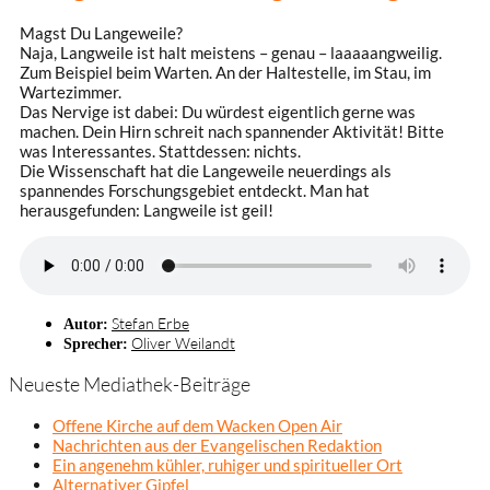
Magst Du Langeweile?
Naja, Langweile ist halt meistens – genau – laaaaangweilig.
Zum Beispiel beim Warten. An der Haltestelle, im Stau, im
Wartezimmer.
Das Nervige ist dabei: Du würdest eigentlich gerne was
machen. Dein Hirn schreit nach spannender Aktivität! Bitte
was Interessantes. Stattdessen: nichts.
Die Wissenschaft hat die Langeweile neuerdings als
spannendes Forschungsgebiet entdeckt. Man hat
herausgefunden: Langweile ist geil!
Stefan Erbe
Autor:
Oliver Weilandt
Sprecher:
Neueste Mediathek-Beiträge
Offene Kirche auf dem Wacken Open Air
Nachrichten aus der Evangelischen Redaktion
Ein angenehm kühler, ruhiger und spiritueller Ort
Alternativer Gipfel