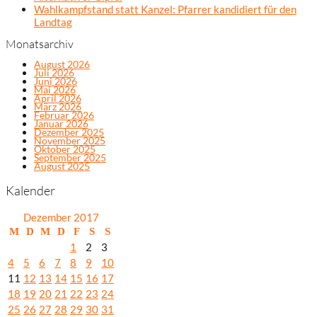
Wahlkampfstand statt Kanzel: Pfarrer kandidiert für den
Landtag
Monatsarchiv
August 2026
Juli 2026
Juni 2026
Mai 2026
April 2026
März 2026
Februar 2026
Januar 2026
Dezember 2025
November 2025
Oktober 2025
September 2025
August 2025
Kalender
Dezember 2017
M
D
M
D
F
S
S
1
2
3
4
5
6
7
8
9
10
11
12
13
14
15
16
17
18
19
20
21
22
23
24
25
26
27
28
29
30
31