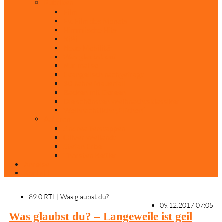
Rubriken
Film
Ev. Film des Monats
Himmlische Hits
KiBi
Neue Mobilität
Was glaubst du?
Nur mal so
Evangelisch nachgefragt
30 Jahre Mauerfall
Backen mit Doreen
Die schönsten Weihnachtsklassiker
Weihnachtliche „Elfchen“
Autoren
Andrea Terstappen
Oliver Weilandt
Stefan Erbe
Thorsten Keßler
Anreise
Kontakt
89.0 RTL
|
Was glaubst du?
09.12.2017 07:05
Was glaubst du? – Langeweile ist geil