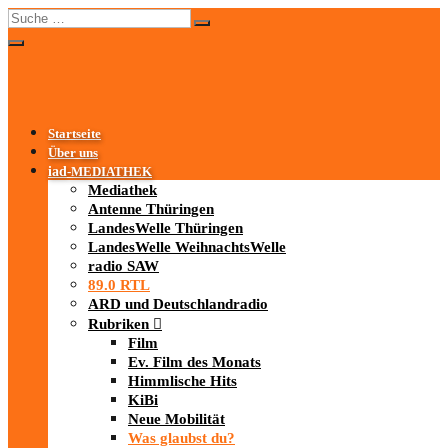
Startseite
Über uns
iad
-MEDIATHEK
Mediathek
Antenne Thüringen
LandesWelle Thüringen
LandesWelle WeihnachtsWelle
radio SAW
89.0 RTL
ARD und Deutschlandradio
Rubriken
Film
Ev. Film des Monats
Himmlische Hits
KiBi
Neue Mobilität
Was glaubst du?