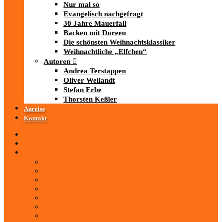
Nur mal so
Evangelisch nachgefragt
30 Jahre Mauerfall
Backen mit Doreen
Die schönsten Weihnachtsklassiker
Weihnachtliche „Elfchen“
Autoren
Andrea Terstappen
Oliver Weilandt
Stefan Erbe
Thorsten Keßler
Anreise
Kontakt
Startseite
Über uns
iad
-MEDIATHEK
Mediathek
Antenne Thüringen
LandesWelle Thüringen
LandesWelle WeihnachtsWelle
radio SAW
89.0 RTL
ARD und Deutschlandradio