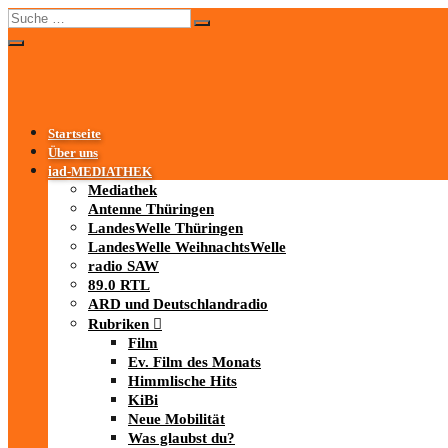
Startseite
Über uns
iad
-MEDIATHEK
Mediathek
Antenne Thüringen
LandesWelle Thüringen
LandesWelle WeihnachtsWelle
radio SAW
89.0 RTL
ARD und Deutschlandradio
Rubriken
Film
Ev. Film des Monats
Himmlische Hits
KiBi
Neue Mobilität
Was glaubst du?