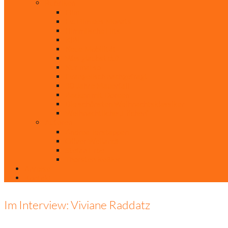
Rubriken
Film
Ev. Film des Monats
Himmlische Hits
KiBi
Neue Mobilität
Was glaubst du?
Nur mal so
Evangelisch nachgefragt
30 Jahre Mauerfall
Backen mit Doreen
Die schönsten Weihnachtsklassiker
Weihnachtliche „Elfchen“
Autoren
Andrea Terstappen
Oliver Weilandt
Stefan Erbe
Thorsten Keßler
Anreise
Kontakt
Im Interview: Viviane Raddatz