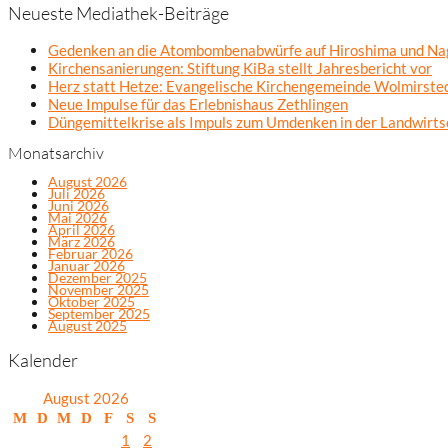
Neueste Mediathek-Beiträge
Gedenken an die Atombombenabwürfe auf Hiroshima und Na
Kirchensanierungen: Stiftung KiBa stellt Jahresbericht vor
Herz statt Hetze: Evangelische Kirchengemeinde Wolmirsted
Neue Impulse für das Erlebnishaus Zethlingen
Düngemittelkrise als Impuls zum Umdenken in der Landwirts
Monatsarchiv
August 2026
Juli 2026
Juni 2026
Mai 2026
April 2026
März 2026
Februar 2026
Januar 2026
Dezember 2025
November 2025
Oktober 2025
September 2025
August 2025
Kalender
August 2026
M
D
M
D
F
S
S
1
2