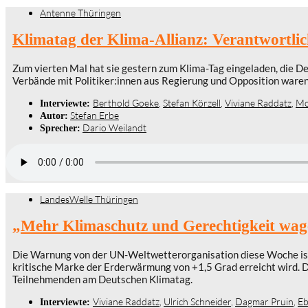
Antenne Thüringen
Klimatag der Klima-Allianz: Verantwortlic
Zum vierten Mal hat sie gestern zum Klima-Tag eingeladen, die D
Verbände mit Politiker:innen aus Regierung und Opposition waren 
Berthold Goeke
,
Stefan Körzell
,
Viviane Raddatz
,
Mo
Interviewte:
Stefan Erbe
Autor:
Dario Weilandt
Sprecher:
LandesWelle Thüringen
„Mehr Klimaschutz und Gerechtigkeit wag
Die Warnung von der UN-Weltwetterorganisation diese Woche ist 
kritische Marke der Erderwärmung von +1,5 Grad erreicht wird. D
Teilnehmenden am Deutschen Klimatag.
Viviane Raddatz
,
Ulrich Schneider
,
Dagmar Pruin
,
Eb
Interviewte: