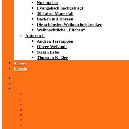
Nur mal so
Evangelisch nachgefragt
30 Jahre Mauerfall
Backen mit Doreen
Die schönsten Weihnachtsklassiker
Weihnachtliche „Elfchen“
Autoren
Andrea Terstappen
Oliver Weilandt
Stefan Erbe
Thorsten Keßler
Anreise
Kontakt
Startseite
Über uns
iad
-MEDIATHEK
Mediathek
Antenne Thüringen
LandesWelle Thüringen
LandesWelle WeihnachtsWelle
radio SAW
89.0 RTL
ARD und Deutschlandradio