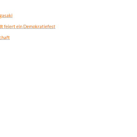
gasaki
t feiert ein Demokratiefest
chaft