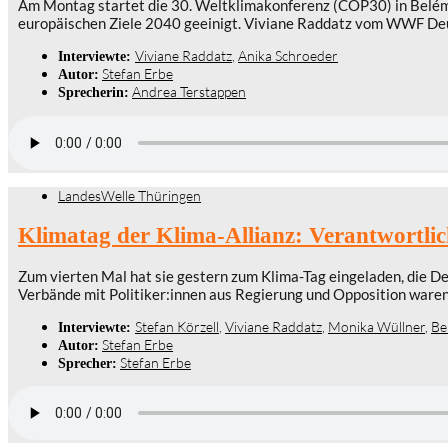
Am Montag startet die 30. Weltklimakonferenz (COP30) in Belém 
europäischen Ziele 2040 geeinigt. Viviane Raddatz vom WWF Deut
Viviane Raddatz
,
Anika Schroeder
Interviewte:
Stefan Erbe
Autor:
Andrea Terstappen
Sprecherin:
LandesWelle Thüringen
Klimatag der Klima-Allianz: Verantwortlic
Zum vierten Mal hat sie gestern zum Klima-Tag eingeladen, die D
Verbände mit Politiker:innen aus Regierung und Opposition waren 
Stefan Körzell
,
Viviane Raddatz
,
Monika Wüllner
,
Be
Interviewte:
Stefan Erbe
Autor:
Stefan Erbe
Sprecher: