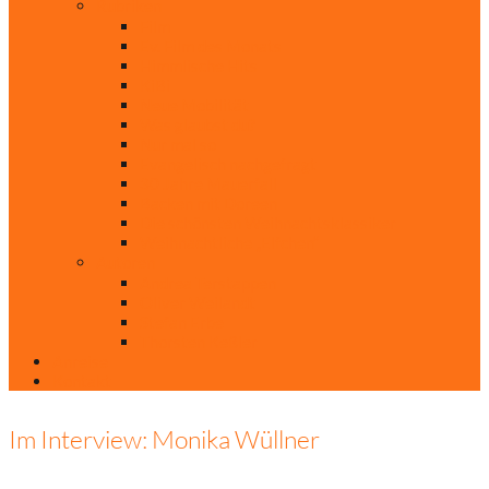
Rubriken
Film
Ev. Film des Monats
Himmlische Hits
KiBi
Neue Mobilität
Was glaubst du?
Nur mal so
Evangelisch nachgefragt
30 Jahre Mauerfall
Backen mit Doreen
Die schönsten Weihnachtsklassiker
Weihnachtliche „Elfchen“
Autoren
Andrea Terstappen
Oliver Weilandt
Stefan Erbe
Thorsten Keßler
Anreise
Kontakt
Im Interview: Monika Wüllner