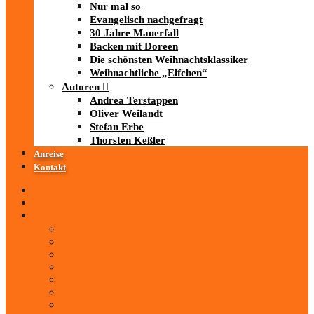
Nur mal so
Evangelisch nachgefragt
30 Jahre Mauerfall
Backen mit Doreen
Die schönsten Weihnachtsklassiker
Weihnachtliche „Elfchen“
Autoren
Andrea Terstappen
Oliver Weilandt
Stefan Erbe
Thorsten Keßler
Anreise
Kontakt
Startseite
Über uns
iad
-MEDIATHEK
Mediathek
Antenne Thüringen
LandesWelle Thüringen
LandesWelle WeihnachtsWelle
radio SAW
89.0 RTL
ARD und Deutschlandradio