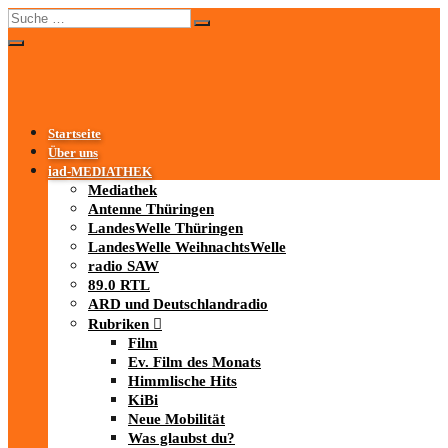
Startseite
Über uns
iad
-MEDIATHEK
Mediathek
Antenne Thüringen
LandesWelle Thüringen
LandesWelle WeihnachtsWelle
radio SAW
89.0 RTL
ARD und Deutschlandradio
Rubriken
Film
Ev. Film des Monats
Himmlische Hits
KiBi
Neue Mobilität
Was glaubst du?