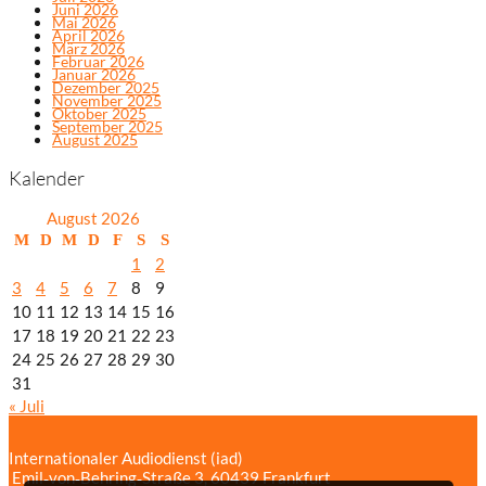
Juni 2026
Mai 2026
April 2026
März 2026
Februar 2026
Januar 2026
Dezember 2025
November 2025
Oktober 2025
September 2025
August 2025
Kalender
August 2026
M
D
M
D
F
S
S
1
2
3
4
5
6
7
8
9
10
11
12
13
14
15
16
17
18
19
20
21
22
23
24
25
26
27
28
29
30
31
« Juli
Internationaler Audiodienst (iad)
Emil‑von‑Behring‑Straße 3, 60439 Frankfurt