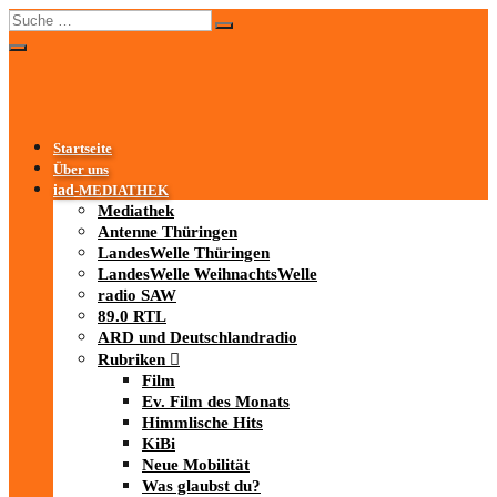
Startseite
Über uns
iad
-MEDIATHEK
Mediathek
Antenne Thüringen
LandesWelle Thüringen
LandesWelle WeihnachtsWelle
radio SAW
89.0 RTL
ARD und Deutschlandradio
Rubriken
Film
Ev. Film des Monats
Himmlische Hits
KiBi
Neue Mobilität
Was glaubst du?