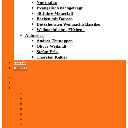
Nur mal so
Evangelisch nachgefragt
30 Jahre Mauerfall
Backen mit Doreen
Die schönsten Weihnachtsklassiker
Weihnachtliche „Elfchen“
Autoren
Andrea Terstappen
Oliver Weilandt
Stefan Erbe
Thorsten Keßler
Anreise
Kontakt
Startseite
Über uns
iad
-MEDIATHEK
Mediathek
Antenne Thüringen
LandesWelle Thüringen
LandesWelle WeihnachtsWelle
radio SAW
89.0 RTL
ARD und Deutschlandradio