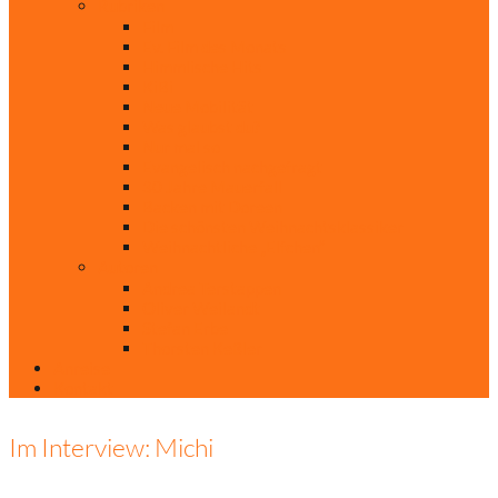
Rubriken
Film
Ev. Film des Monats
Himmlische Hits
KiBi
Neue Mobilität
Was glaubst du?
Nur mal so
Evangelisch nachgefragt
30 Jahre Mauerfall
Backen mit Doreen
Die schönsten Weihnachtsklassiker
Weihnachtliche „Elfchen“
Autoren
Andrea Terstappen
Oliver Weilandt
Stefan Erbe
Thorsten Keßler
Anreise
Kontakt
Im Interview: Michi