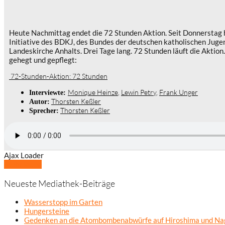
Heute Nachmittag endet die 72 Stunden Aktion. Seit Donnerstag h
Initiative des BDKJ, des Bundes der deutschen katholischen Jug
Landeskirche Anhalts. Drei Tage lang. 72 Stunden läuft die Akti
gehegt und gepflegt:
72-Stunden-Aktion: 72 Stunden
Monique Heinze
,
Lewin Petry
,
Frank Unger
Interviewte:
Thorsten Keßler
Autor:
Thorsten Keßler
Sprecher:
Ajax Loader
Mehr laden
Neueste Mediathek-Beiträge
Wasserstopp im Garten
Hungersteine
Gedenken an die Atombombenabwürfe auf Hiroshima und Na