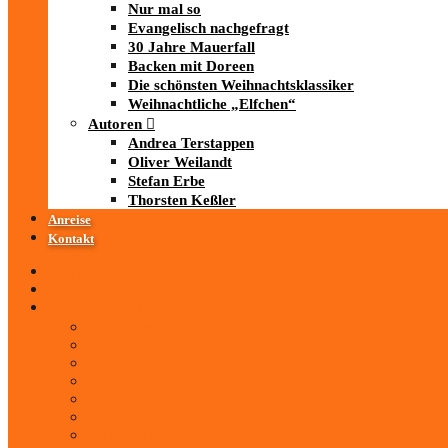
Nur mal so
Evangelisch nachgefragt
30 Jahre Mauerfall
Backen mit Doreen
Die schönsten Weihnachtsklassiker
Weihnachtliche „Elfchen“
Autoren
Andrea Terstappen
Oliver Weilandt
Stefan Erbe
Thorsten Keßler
Anreise
Kontakt
Startseite
Über uns
iad
-MEDIATHEK
Mediathek
Antenne Thüringen
LandesWelle Thüringen
LandesWelle WeihnachtsWelle
radio SAW
89.0 RTL
ARD und Deutschlandradio