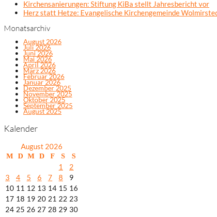
Kirchensanierungen: Stiftung KiBa stellt Jahresbericht vor
Herz statt Hetze: Evangelische Kirchengemeinde Wolmirsted
Monatsarchiv
August 2026
Juli 2026
Juni 2026
Mai 2026
April 2026
März 2026
Februar 2026
Januar 2026
Dezember 2025
November 2025
Oktober 2025
September 2025
August 2025
Kalender
August 2026
M
D
M
D
F
S
S
1
2
3
4
5
6
7
8
9
10
11
12
13
14
15
16
17
18
19
20
21
22
23
24
25
26
27
28
29
30