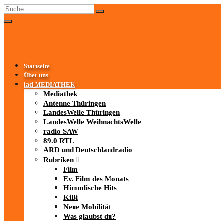
Startseite
Über uns
iad
-MEDIATHEK
Mediathek
Antenne Thüringen
LandesWelle Thüringen
LandesWelle WeihnachtsWelle
radio SAW
89.0 RTL
ARD und Deutschlandradio
Rubriken
Film
Ev. Film des Monats
Himmlische Hits
KiBi
Neue Mobilität
Was glaubst du?