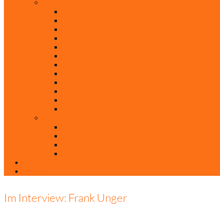
Rubriken
Film
Ev. Film des Monats
Himmlische Hits
KiBi
Neue Mobilität
Was glaubst du?
Nur mal so
Evangelisch nachgefragt
30 Jahre Mauerfall
Backen mit Doreen
Die schönsten Weihnachtsklassiker
Weihnachtliche „Elfchen“
Autoren
Andrea Terstappen
Oliver Weilandt
Stefan Erbe
Thorsten Keßler
Anreise
Kontakt
Im Interview: Frank Unger