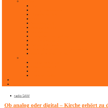
Rubriken
Film
Ev. Film des Monats
Himmlische Hits
KiBi
Neue Mobilität
Was glaubst du?
Nur mal so
Evangelisch nachgefragt
30 Jahre Mauerfall
Backen mit Doreen
Die schönsten Weihnachtsklassiker
Weihnachtliche „Elfchen“
Autoren
Andrea Terstappen
Oliver Weilandt
Stefan Erbe
Thorsten Keßler
Anreise
Kontakt
radio SAW
Ob analog oder digital – Kirche gehört zu