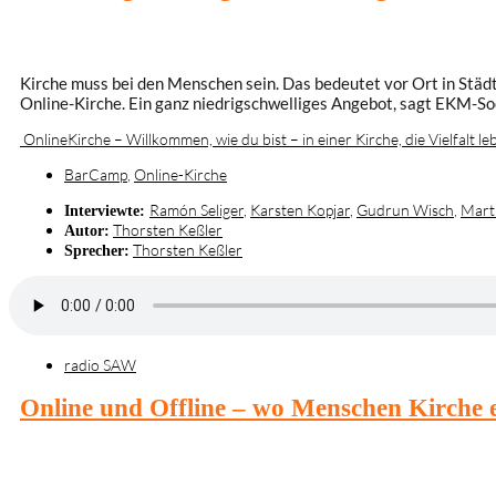
Kirche muss bei den Menschen sein. Das bedeutet vor Ort in Städte
Online-Kirche. Ein ganz niedrigschwelliges Angebot, sagt EKM-So
OnlineKirche – Willkommen, wie du bist – in einer Kirche, die Vielfalt leb
BarCamp
,
Online-Kirche
Ramón Seliger
,
Karsten Kopjar
,
Gudrun Wisch
,
Marti
Interviewte:
Thorsten Keßler
Autor:
Thorsten Keßler
Sprecher:
radio SAW
Online und Offline – wo Menschen Kirche 