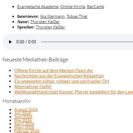
Evangelische Akademie
,
Online-Kirche
,
BarCamp
Ilka Ißermann
,
Tobias Thiel
Interviewte:
Thorsten Keßler
Autor:
Thorsten Keßler
Sprecher:
Neueste Mediathek-Beiträge
Offene Kirche auf dem Wacken Open Air
Nachrichten aus der Evangelischen Redaktion
Ein angenehm kühler, ruhiger und spiritueller Ort
Alternativer Gipfel
Wahlkampfstand statt Kanzel: Pfarrer kandidiert für den La
Monatsarchiv
August 2026
Juli 2026
Juni 2026
Mai 2026
April 2026
März 2026
Februar 2026