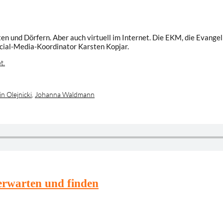
n und Dörfern. Aber auch virtuell im Internet. Die EKM, die Evangeli
cial-Media-Koordinator Karsten Kopjar.
t.
n Olejnicki
,
Johanna Waldmann
erwarten und finden