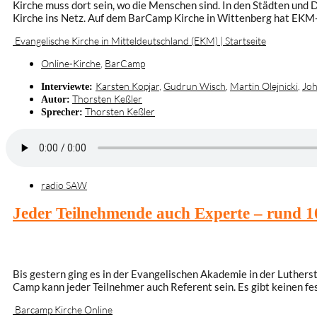
Kirche muss dort sein, wo die Menschen sind. In den Städten und D
Kirche ins Netz. Auf dem BarCamp Kirche in Wittenberg hat EKM-S
Evangelische Kirche in Mitteldeutschland (EKM) | Startseite
Online-Kirche
,
BarCamp
Karsten Kopjar
,
Gudrun Wisch
,
Martin Olejnicki
,
Jo
Interviewte:
Thorsten Keßler
Autor:
Thorsten Keßler
Sprecher:
radio SAW
Jeder Teilnehmende auch Experte – rund 
Bis gestern ging es in der Evangelischen Akademie in der Luther
Camp kann jeder Teilnehmer auch Referent sein. Es gibt keinen fe
Barcamp Kirche Online