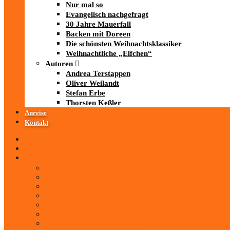
Nur mal so
Evangelisch nachgefragt
30 Jahre Mauerfall
Backen mit Doreen
Die schönsten Weihnachtsklassiker
Weihnachtliche „Elfchen“
Autoren
Andrea Terstappen
Oliver Weilandt
Stefan Erbe
Thorsten Keßler
Anreise
Kontakt
Startseite
Über uns
iad
-MEDIATHEK
Mediathek
Antenne Thüringen
LandesWelle Thüringen
LandesWelle WeihnachtsWelle
radio SAW
89.0 RTL
ARD und Deutschlandradio