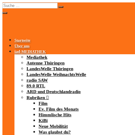
Startseite
Über uns
iad
-MEDIATHEK
Mediathek
Antenne Thüringen
LandesWelle Thüringen
LandesWelle WeihnachtsWelle
radio SAW
89.0 RTL
ARD und Deutschlandradio
Rubriken
Film
Ev. Film des Monats
Himmlische Hits
KiBi
Neue Mobilität
Was glaubst du?