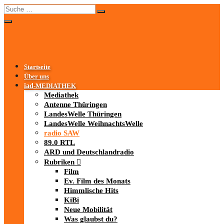
Startseite
Über uns
iad
-MEDIATHEK
Mediathek
Antenne Thüringen
LandesWelle Thüringen
LandesWelle WeihnachtsWelle
radio SAW
89.0 RTL
ARD und Deutschlandradio
Rubriken
Film
Ev. Film des Monats
Himmlische Hits
KiBi
Neue Mobilität
Was glaubst du?