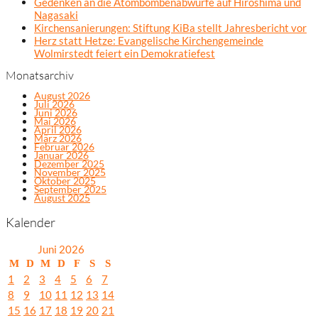
Gedenken an die Atombombenabwürfe auf Hiroshima und
Nagasaki
Kirchensanierungen: Stiftung KiBa stellt Jahresbericht vor
Herz statt Hetze: Evangelische Kirchengemeinde
Wolmirstedt feiert ein Demokratiefest
Monatsarchiv
August 2026
Juli 2026
Juni 2026
Mai 2026
April 2026
März 2026
Februar 2026
Januar 2026
Dezember 2025
November 2025
Oktober 2025
September 2025
August 2025
Kalender
Juni 2026
M
D
M
D
F
S
S
1
2
3
4
5
6
7
8
9
10
11
12
13
14
15
16
17
18
19
20
21