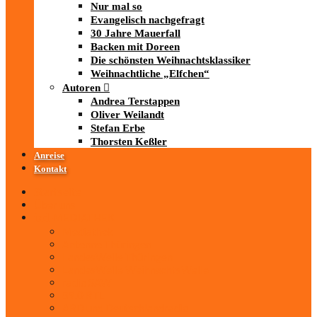
Nur mal so
Evangelisch nachgefragt
30 Jahre Mauerfall
Backen mit Doreen
Die schönsten Weihnachtsklassiker
Weihnachtliche „Elfchen“
Autoren
Andrea Terstappen
Oliver Weilandt
Stefan Erbe
Thorsten Keßler
Anreise
Kontakt
Startseite
Über uns
iad
-MEDIATHEK
Mediathek
Antenne Thüringen
LandesWelle Thüringen
LandesWelle WeihnachtsWelle
radio SAW
89.0 RTL
ARD und Deutschlandradio