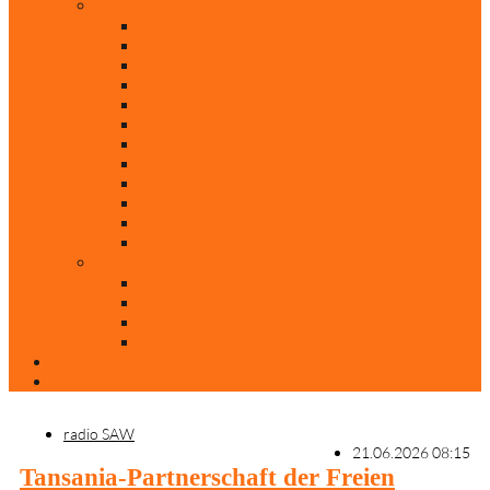
Rubriken
Film
Ev. Film des Monats
Himmlische Hits
KiBi
Neue Mobilität
Was glaubst du?
Nur mal so
Evangelisch nachgefragt
30 Jahre Mauerfall
Backen mit Doreen
Die schönsten Weihnachtsklassiker
Weihnachtliche „Elfchen“
Autoren
Andrea Terstappen
Oliver Weilandt
Stefan Erbe
Thorsten Keßler
Anreise
Kontakt
radio SAW
21.06.2026 08:15
Tansania-Partnerschaft der Freien