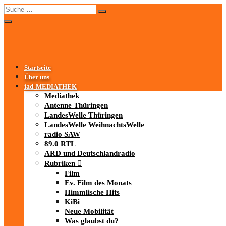
Startseite
Über uns
iad
-MEDIATHEK
Mediathek
Antenne Thüringen
LandesWelle Thüringen
LandesWelle WeihnachtsWelle
radio SAW
89.0 RTL
ARD und Deutschlandradio
Rubriken
Film
Ev. Film des Monats
Himmlische Hits
KiBi
Neue Mobilität
Was glaubst du?