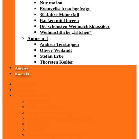
Nur mal so
Evangelisch nachgefragt
30 Jahre Mauerfall
Backen mit Doreen
Die schönsten Weihnachtsklassiker
Weihnachtliche „Elfchen“
Autoren
Andrea Terstappen
Oliver Weilandt
Stefan Erbe
Thorsten Keßler
Anreise
Kontakt
Startseite
Über uns
iad
-MEDIATHEK
Mediathek
Antenne Thüringen
LandesWelle Thüringen
LandesWelle WeihnachtsWelle
radio SAW
89.0 RTL
ARD und Deutschlandradio