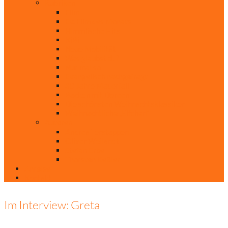
Rubriken
Film
Ev. Film des Monats
Himmlische Hits
KiBi
Neue Mobilität
Was glaubst du?
Nur mal so
Evangelisch nachgefragt
30 Jahre Mauerfall
Backen mit Doreen
Die schönsten Weihnachtsklassiker
Weihnachtliche „Elfchen“
Autoren
Andrea Terstappen
Oliver Weilandt
Stefan Erbe
Thorsten Keßler
Anreise
Kontakt
Im Interview: Greta