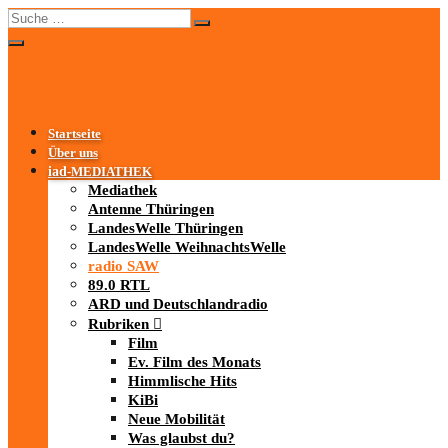
Startseite
Über uns
iad
-MEDIATHEK
Mediathek
Antenne Thüringen
LandesWelle Thüringen
LandesWelle WeihnachtsWelle
radio SAW
89.0 RTL
ARD und Deutschlandradio
Rubriken
Film
Ev. Film des Monats
Himmlische Hits
KiBi
Neue Mobilität
Was glaubst du?