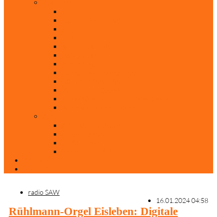
Rubriken
Film
Ev. Film des Monats
Himmlische Hits
KiBi
Neue Mobilität
Was glaubst du?
Nur mal so
Evangelisch nachgefragt
30 Jahre Mauerfall
Backen mit Doreen
Die schönsten Weihnachtsklassiker
Weihnachtliche „Elfchen“
Autoren
Andrea Terstappen
Oliver Weilandt
Stefan Erbe
Thorsten Keßler
Anreise
Kontakt
radio SAW
16.01.2024 04:58
Rühlmann-Orgel Eisleben: Digitale