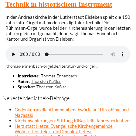
Technik in historischem Instrument
In der Andreaskirche in der Lutherstadt Eisleben spielt die 150
Jahre alte Orgel mit moderner, digitaler Technik. Die
Rühlmann-Orgel wurde bei der Kirchensanierung in den letzten
Jahren gleich mitgemacht, denn, sagt Thomas Ennenbach,
Kantor und Organist von Eisleben:
thomas-ennenbach-orgel.de/literatur-und-orgel…
Thomas Ennenbach
Interviewte:
Thorsten Keßler
Autor:
Thorsten Keßler
Sprecher:
Neueste Mediathek-Beiträge
Gedenken an die Atombombenabwürfe auf Hiroshima und
Nagasaki
Kirchensanierungen: Stiftung KiBa stellt Jahresbericht vor
Herz statt Hetze: Evangelische Kirchengemeinde
Wolmirstedt feiert ein Demokratiefest