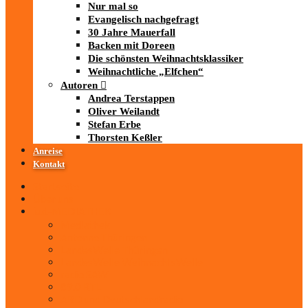
Nur mal so
Evangelisch nachgefragt
30 Jahre Mauerfall
Backen mit Doreen
Die schönsten Weihnachtsklassiker
Weihnachtliche „Elfchen“
Autoren
Andrea Terstappen
Oliver Weilandt
Stefan Erbe
Thorsten Keßler
Anreise
Kontakt
Startseite
Über uns
iad
-MEDIATHEK
Mediathek
Antenne Thüringen
LandesWelle Thüringen
LandesWelle WeihnachtsWelle
radio SAW
89.0 RTL
ARD und Deutschlandradio