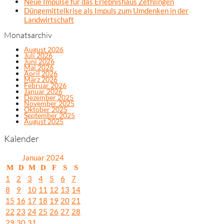
Neue Impulse für das Erlebnishaus Zethlingen
Düngemittelkrise als Impuls zum Umdenken in der
Landwirtschaft
Monatsarchiv
August 2026
Juli 2026
Juni 2026
Mai 2026
April 2026
März 2026
Februar 2026
Januar 2026
Dezember 2025
November 2025
Oktober 2025
September 2025
August 2025
Kalender
Januar 2024
M
D
M
D
F
S
S
1
2
3
4
5
6
7
8
9
10
11
12
13
14
15
16
17
18
19
20
21
22
23
24
25
26
27
28
29
30
31