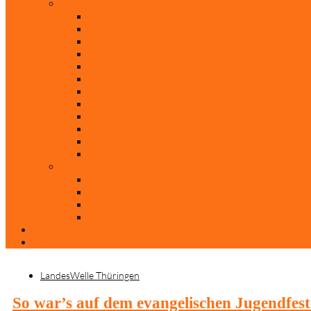
Rubriken
Film
Ev. Film des Monats
Himmlische Hits
KiBi
Neue Mobilität
Was glaubst du?
Nur mal so
Evangelisch nachgefragt
30 Jahre Mauerfall
Backen mit Doreen
Die schönsten Weihnachtsklassiker
Weihnachtliche „Elfchen“
Autoren
Andrea Terstappen
Oliver Weilandt
Stefan Erbe
Thorsten Keßler
Anreise
Kontakt
LandesWelle Thüringen
So war’s auf dem evangelischen Jugendfest