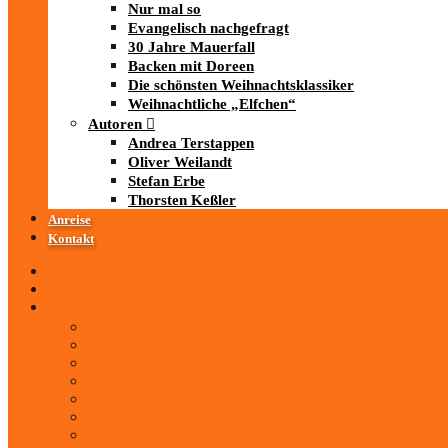
Nur mal so
Evangelisch nachgefragt
30 Jahre Mauerfall
Backen mit Doreen
Die schönsten Weihnachtsklassiker
Weihnachtliche „Elfchen“
Autoren
Andrea Terstappen
Oliver Weilandt
Stefan Erbe
Thorsten Keßler
Anreise
Kontakt
Startseite
Über uns
iad
-MEDIATHEK
Mediathek
Antenne Thüringen
LandesWelle Thüringen
LandesWelle WeihnachtsWelle
radio SAW
89.0 RTL
ARD und Deutschlandradio