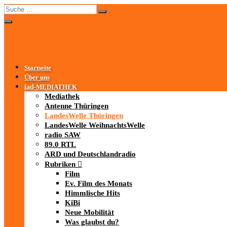
Startseite
Über uns
iad
-MEDIATHEK
Mediathek
Antenne Thüringen
LandesWelle Thüringen
LandesWelle WeihnachtsWelle
radio SAW
89.0 RTL
ARD und Deutschlandradio
Rubriken
Film
Ev. Film des Monats
Himmlische Hits
KiBi
Neue Mobilität
Was glaubst du?