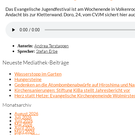
Das Evangelische Jugendfestival ist am Wochenende in Volkenrod
Andacht bis zur Kletterwand. Doro, 24, vom CVJM sichert hier auc
Andrea Terstappen
Autorin:
Stefan Erbe
Sprecher:
Neueste Mediathek-Beiträge
Wasserstopp im Garten
Hungersteine
Gedenken an die Atombombenabwürfe auf Hiroshima und Na
Kirchensanierungen: Stiftung KiBa stellt Jahresbericht vor
Herz statt Hetze: Evangelische Kirchengemeinde Wolmirsted
Monatsarchiv
August 2026
Juli 2026
Juni 2026
Mai 2026
April 2026
März 2026