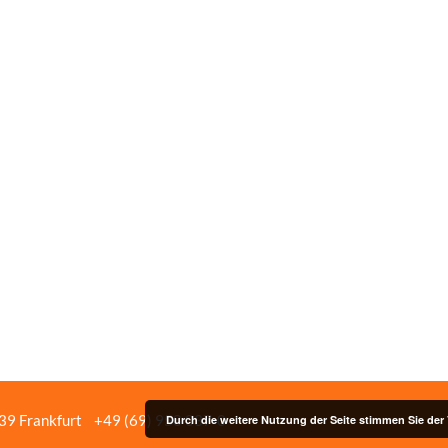
439 Frankfurt
+49 (69) 958 037‑0
Bildnachweise
Impressum/Date
Durch die weitere Nutzung der Seite stimmen Sie de