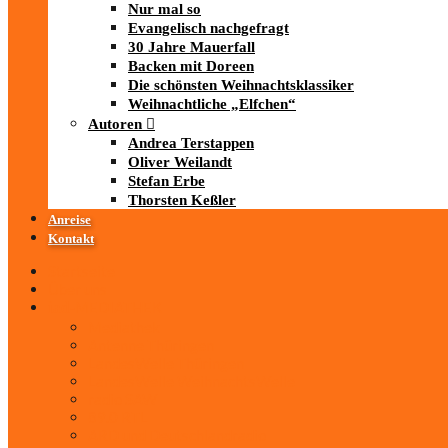
Nur mal so
Evangelisch nachgefragt
30 Jahre Mauerfall
Backen mit Doreen
Die schönsten Weihnachtsklassiker
Weihnachtliche „Elfchen“
Autoren
Andrea Terstappen
Oliver Weilandt
Stefan Erbe
Thorsten Keßler
Anreise
Kontakt
Startseite
Über uns
iad
-MEDIATHEK
Mediathek
Antenne Thüringen
LandesWelle Thüringen
LandesWelle WeihnachtsWelle
radio SAW
89.0 RTL
ARD und Deutschlandradio