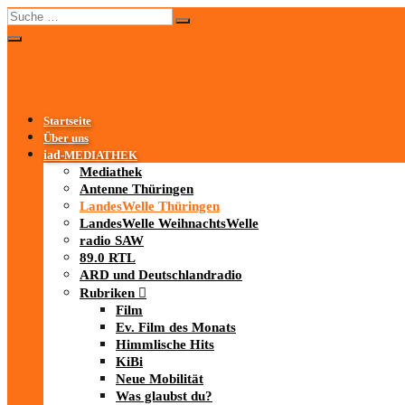
Startseite
Über uns
iad
-MEDIATHEK
Mediathek
Antenne Thüringen
LandesWelle Thüringen
LandesWelle WeihnachtsWelle
radio SAW
89.0 RTL
ARD und Deutschlandradio
Rubriken
Film
Ev. Film des Monats
Himmlische Hits
KiBi
Neue Mobilität
Was glaubst du?