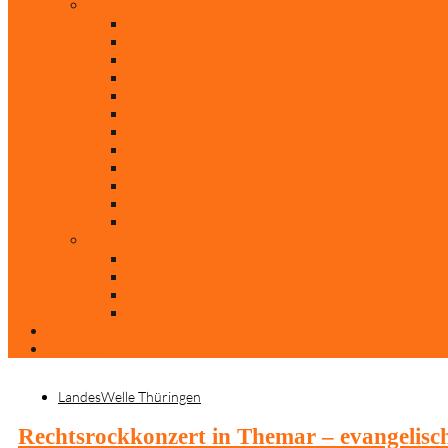
Rubriken
Film
Ev. Film des Monats
Himmlische Hits
KiBi
Neue Mobilität
Was glaubst du?
Nur mal so
Evangelisch nachgefragt
30 Jahre Mauerfall
Backen mit Doreen
Die schönsten Weihnachtsklassiker
Weihnachtliche „Elfchen“
Autoren
Andrea Terstappen
Oliver Weilandt
Stefan Erbe
Thorsten Keßler
Anreise
Kontakt
LandesWelle Thüringen
Rechtsrockkonzert in Themar – evangelisch