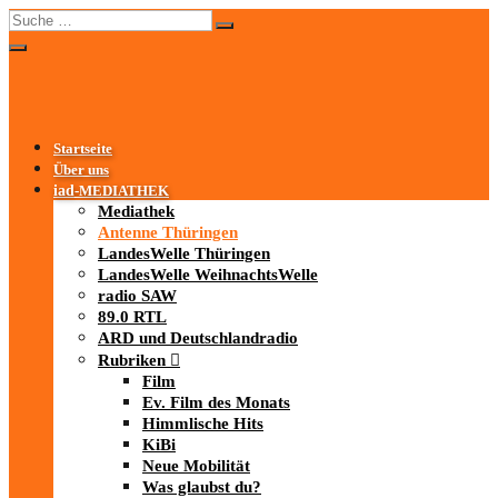
Startseite
Über uns
iad
-MEDIATHEK
Mediathek
Antenne Thüringen
LandesWelle Thüringen
LandesWelle WeihnachtsWelle
radio SAW
89.0 RTL
ARD und Deutschlandradio
Rubriken
Film
Ev. Film des Monats
Himmlische Hits
KiBi
Neue Mobilität
Was glaubst du?