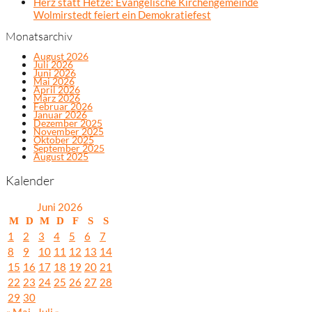
Herz statt Hetze: Evangelische Kirchengemeinde
Wolmirstedt feiert ein Demokratiefest
Monatsarchiv
August 2026
Juli 2026
Juni 2026
Mai 2026
April 2026
März 2026
Februar 2026
Januar 2026
Dezember 2025
November 2025
Oktober 2025
September 2025
August 2025
Kalender
Juni 2026
M
D
M
D
F
S
S
1
2
3
4
5
6
7
8
9
10
11
12
13
14
15
16
17
18
19
20
21
22
23
24
25
26
27
28
29
30
« Mai
Juli »