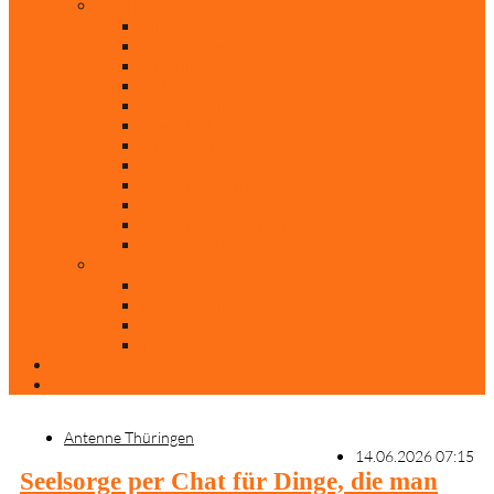
Rubriken
Film
Ev. Film des Monats
Himmlische Hits
KiBi
Neue Mobilität
Was glaubst du?
Nur mal so
Evangelisch nachgefragt
30 Jahre Mauerfall
Backen mit Doreen
Die schönsten Weihnachtsklassiker
Weihnachtliche „Elfchen“
Autoren
Andrea Terstappen
Oliver Weilandt
Stefan Erbe
Thorsten Keßler
Anreise
Kontakt
Antenne Thüringen
14.06.2026 07:15
Seelsorge per Chat für Dinge, die man