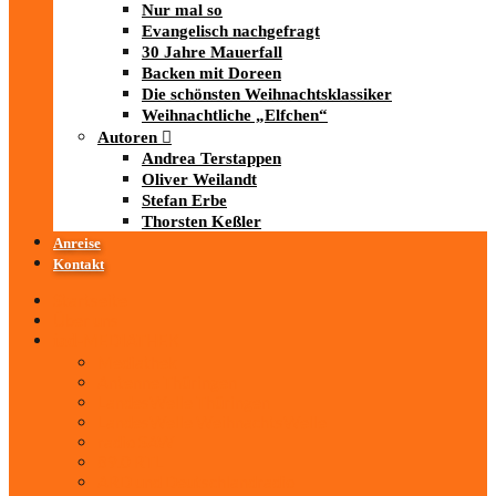
Nur mal so
Evangelisch nachgefragt
30 Jahre Mauerfall
Backen mit Doreen
Die schönsten Weihnachtsklassiker
Weihnachtliche „Elfchen“
Autoren
Andrea Terstappen
Oliver Weilandt
Stefan Erbe
Thorsten Keßler
Anreise
Kontakt
Startseite
Über uns
iad
-MEDIATHEK
Mediathek
Antenne Thüringen
LandesWelle Thüringen
LandesWelle WeihnachtsWelle
radio SAW
89.0 RTL
ARD und Deutschlandradio