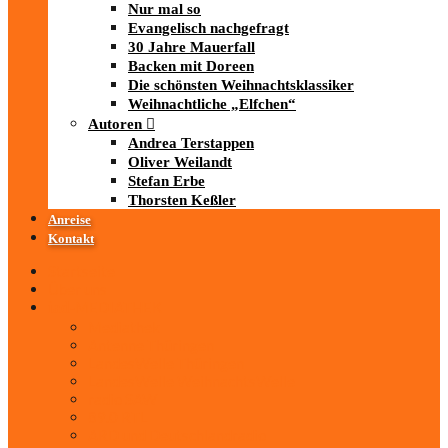
Nur mal so
Evangelisch nachgefragt
30 Jahre Mauerfall
Backen mit Doreen
Die schönsten Weihnachtsklassiker
Weihnachtliche „Elfchen“
Autoren
Andrea Terstappen
Oliver Weilandt
Stefan Erbe
Thorsten Keßler
Anreise
Kontakt
Startseite
Über uns
iad
-MEDIATHEK
Mediathek
Antenne Thüringen
LandesWelle Thüringen
LandesWelle WeihnachtsWelle
radio SAW
89.0 RTL
ARD und Deutschlandradio