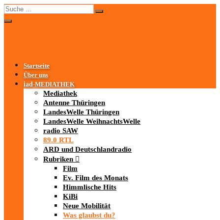
Startseite
Über uns
iad
-MEDIATHEK
Mediathek
Antenne Thüringen
LandesWelle Thüringen
LandesWelle WeihnachtsWelle
radio SAW
89.0 RTL
ARD und Deutschlandradio
Rubriken
Film
Ev. Film des Monats
Himmlische Hits
KiBi
Neue Mobilität
Was glaubst du?