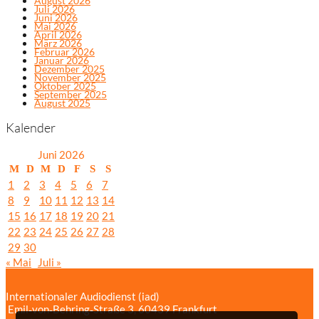
August 2026
Juli 2026
Juni 2026
Mai 2026
April 2026
März 2026
Februar 2026
Januar 2026
Dezember 2025
November 2025
Oktober 2025
September 2025
August 2025
Kalender
Juni 2026
M
D
M
D
F
S
S
1
2
3
4
5
6
7
8
9
10
11
12
13
14
15
16
17
18
19
20
21
22
23
24
25
26
27
28
29
30
« Mai
Juli »
Internationaler Audiodienst (iad)
Emil‑von‑Behring‑Straße 3, 60439 Frankfurt