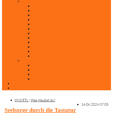
Rubriken
Film
Ev. Film des Monats
Himmlische Hits
KiBi
Neue Mobilität
Was glaubst du?
Nur mal so
Evangelisch nachgefragt
30 Jahre Mauerfall
Backen mit Doreen
Die schönsten Weihnachtsklassiker
Weihnachtliche „Elfchen“
Autoren
Andrea Terstappen
Oliver Weilandt
Stefan Erbe
Thorsten Keßler
Anreise
Kontakt
89.0 RTL
|
Was glaubst du?
14.06.2026 07:05
Seelsorge durch die Tastatur