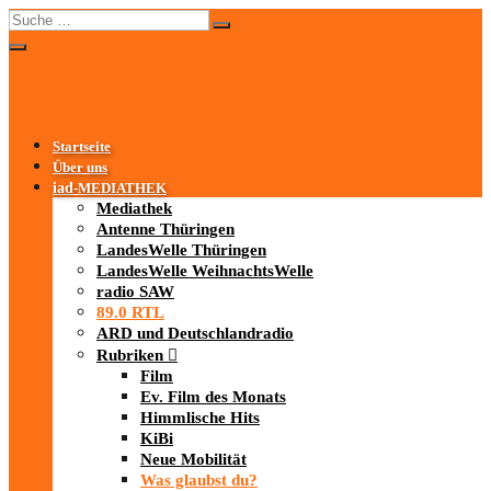
Startseite
Über uns
iad
-MEDIATHEK
Mediathek
Antenne Thüringen
LandesWelle Thüringen
LandesWelle WeihnachtsWelle
radio SAW
89.0 RTL
ARD und Deutschlandradio
Rubriken
Film
Ev. Film des Monats
Himmlische Hits
KiBi
Neue Mobilität
Was glaubst du?