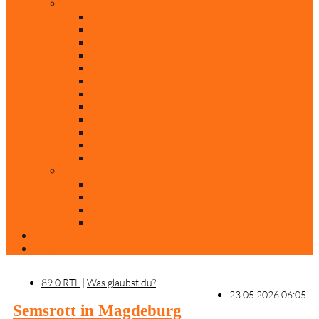
Rubriken
Film
Ev. Film des Monats
Himmlische Hits
KiBi
Neue Mobilität
Was glaubst du?
Nur mal so
Evangelisch nachgefragt
30 Jahre Mauerfall
Backen mit Doreen
Die schönsten Weihnachtsklassiker
Weihnachtliche „Elfchen“
Autoren
Andrea Terstappen
Oliver Weilandt
Stefan Erbe
Thorsten Keßler
Anreise
Kontakt
89.0 RTL
|
Was glaubst du?
23.05.2026 06:05
Semsrott in Magdeburg