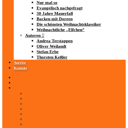
Nur mal so
Evangelisch nachgefragt
30 Jahre Mauerfall
Backen mit Doreen
Die schönsten Weihnachtsklassiker
Weihnachtliche „Elfchen“
Autoren
Andrea Terstappen
Oliver Weilandt
Stefan Erbe
Thorsten Keßler
Anreise
Kontakt
Startseite
Über uns
iad
-MEDIATHEK
Mediathek
Antenne Thüringen
LandesWelle Thüringen
LandesWelle WeihnachtsWelle
radio SAW
89.0 RTL
ARD und Deutschlandradio