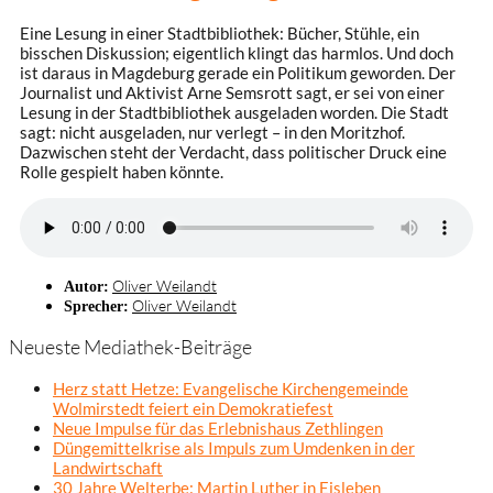
Eine Lesung in einer Stadtbibliothek: Bücher, Stühle, ein
bisschen Diskussion; eigentlich klingt das harmlos. Und doch
ist daraus in Magdeburg gerade ein Politikum geworden. Der
Journalist und Aktivist Arne Semsrott sagt, er sei von einer
Lesung in der Stadtbibliothek ausgeladen worden. Die Stadt
sagt: nicht ausgeladen, nur verlegt – in den Moritzhof.
Dazwischen steht der Verdacht, dass politischer Druck eine
Rolle gespielt haben könnte.
Oliver Weilandt
Autor:
Oliver Weilandt
Sprecher:
Neueste Mediathek-Beiträge
Herz statt Hetze: Evangelische Kirchengemeinde
Wolmirstedt feiert ein Demokratiefest
Neue Impulse für das Erlebnishaus Zethlingen
Düngemittelkrise als Impuls zum Umdenken in der
Landwirtschaft
30 Jahre Welterbe: Martin Luther in Eisleben