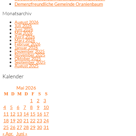
Demenzfreundliche Gemeinde Oranienbaum
Monatsarchiv
August 2026
Juli 2026
Juni 2026
Mai 2026
April 2026
März 2026
Februar 2026
Januar 2026
Dezember 2025
November 2025
Oktober 2025
September 2025
August 2025
Kalender
Mai 2026
M
D
M
D
F
S
S
1
2
3
4
5
6
7
8
9
10
11
12
13
14
15
16
17
18
19
20
21
22
23
24
25
26
27
28
29
30
31
« Apr.
Juni »