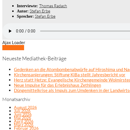
Thomas Radach
Interviewte:
Stefan Erbe
Autor:
Stefan Erbe
Sprecher:
Ajax Loader
Mehr laden
Neueste Mediathek-Beiträge
Gedenken an die Atombombenabwürfe auf Hiroshima und Na
Kirchensanierungen: Stiftung KiBa stellt Jahresbericht vor
Herz statt Hetze: Evangelische Kirchengemeinde Wolmirsted
Neue Impulse für das Erlebnishaus Zethlingen
Düngemittelkrise als Impuls zum Umdenken in der Landwirts
Monatsarchiv
August 2026
Juli 2026
Juni 2026
Mai 2026
April 2026
März 2026
Februar 2026