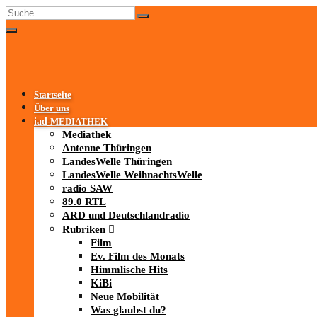
Startseite
Über uns
iad
-MEDIATHEK
Mediathek
Antenne Thüringen
LandesWelle Thüringen
LandesWelle WeihnachtsWelle
radio SAW
89.0 RTL
ARD und Deutschlandradio
Rubriken
Film
Ev. Film des Monats
Himmlische Hits
KiBi
Neue Mobilität
Was glaubst du?