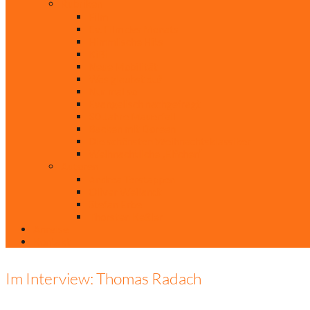
Rubriken
Film
Ev. Film des Monats
Himmlische Hits
KiBi
Neue Mobilität
Was glaubst du?
Nur mal so
Evangelisch nachgefragt
30 Jahre Mauerfall
Backen mit Doreen
Die schönsten Weihnachtsklassiker
Weihnachtliche „Elfchen“
Autoren
Andrea Terstappen
Oliver Weilandt
Stefan Erbe
Thorsten Keßler
Anreise
Kontakt
Im Interview: Thomas Radach