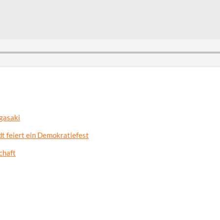
gasaki
t feiert ein Demokratiefest
chaft