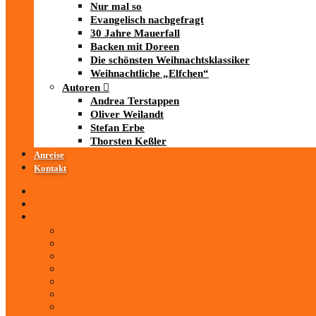
Nur mal so
Evangelisch nachgefragt
30 Jahre Mauerfall
Backen mit Doreen
Die schönsten Weihnachtsklassiker
Weihnachtliche „Elfchen“
Autoren
Andrea Terstappen
Oliver Weilandt
Stefan Erbe
Thorsten Keßler
Anreise
Kontakt
Startseite
Über uns
iad
-MEDIATHEK
Mediathek
Antenne Thüringen
LandesWelle Thüringen
LandesWelle WeihnachtsWelle
radio SAW
89.0 RTL
ARD und Deutschlandradio