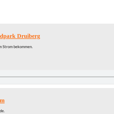
ndpark Druiberg
gen Strom bekommen.
im
de.