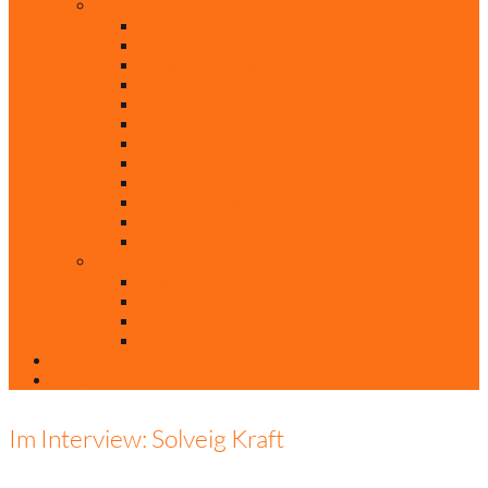
Rubriken
Film
Ev. Film des Monats
Himmlische Hits
KiBi
Neue Mobilität
Was glaubst du?
Nur mal so
Evangelisch nachgefragt
30 Jahre Mauerfall
Backen mit Doreen
Die schönsten Weihnachtsklassiker
Weihnachtliche „Elfchen“
Autoren
Andrea Terstappen
Oliver Weilandt
Stefan Erbe
Thorsten Keßler
Anreise
Kontakt
Im Interview: Solveig Kraft