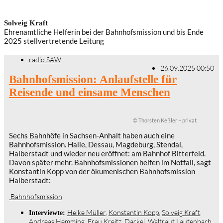
Solveig Kraft
Ehrenamtliche Helferin bei der Bahnhofsmission und bis Ende
2025 stellvertretende Leitung
radio SAW
26.09.2025 00:50
Bahnhofsmission: Anlaufstelle für
Reisende und einsame Menschen
© Thorsten Keßler – privat
Sechs Bahnhöfe in Sachsen-Anhalt haben auch eine
Bahnhofsmission. Halle, Dessau, Magdeburg, Stendal,
Halberstadt und wieder neu eröffnet: am Bahnhof Bitterfeld.
Davon später mehr. Bahnhofsmissionen helfen im Notfall, sagt
Konstantin Kopp von der ökumenischen Bahnhofsmission
Halberstadt:
Bahnhofsmission
Heike Müller
,
Konstantin Kopp
,
Solveig Kraft
,
Interviewte:
Andreas Hemming
,
Frau Kreitz
,
Dackel
,
Waltraut Lautenbach