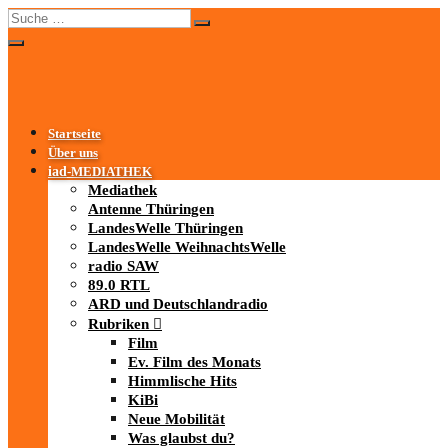
Startseite
Über uns
iad
-MEDIATHEK
Mediathek
Antenne Thüringen
LandesWelle Thüringen
LandesWelle WeihnachtsWelle
radio SAW
89.0 RTL
ARD und Deutschlandradio
Rubriken
Film
Ev. Film des Monats
Himmlische Hits
KiBi
Neue Mobilität
Was glaubst du?