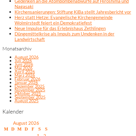
Gedenken an die Atombombenabwürfe auf Hiroshima und
Nagasaki
Kirchensanierungen: Stiftung KiBa stellt Jahresbericht vor
Herz statt Hetze: Evangelische Kirchengemeinde
Wolmirstedt feiert ein Demokratiefest
Neue Impulse für das Erlebnishaus Zethlingen
Düngemittelkrise als Impuls zum Umdenken in der
Landwirtschaft
Monatsarchiv
August 2026
Juli 2026
Juni 2026
Mai 2026
April 2026
März 2026
Februar 2026
Januar 2026
Dezember 2025
November 2025
Oktober 2025
September 2025
August 2025
Kalender
August 2026
M
D
M
D
F
S
S
1
2