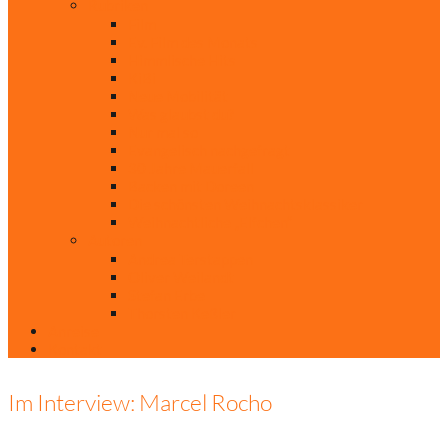
Rubriken
Film
Ev. Film des Monats
Himmlische Hits
KiBi
Neue Mobilität
Was glaubst du?
Nur mal so
Evangelisch nachgefragt
30 Jahre Mauerfall
Backen mit Doreen
Die schönsten Weihnachtsklassiker
Weihnachtliche „Elfchen“
Autoren
Andrea Terstappen
Oliver Weilandt
Stefan Erbe
Thorsten Keßler
Anreise
Kontakt
Im Interview: Marcel Rocho