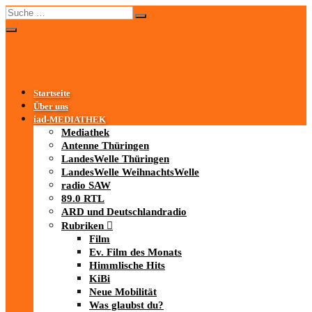
Startseite
Über uns
iad
-MEDIATHEK
Mediathek
Antenne Thüringen
LandesWelle Thüringen
LandesWelle WeihnachtsWelle
radio SAW
89.0 RTL
ARD und Deutschlandradio
Rubriken
Film
Ev. Film des Monats
Himmlische Hits
KiBi
Neue Mobilität
Was glaubst du?