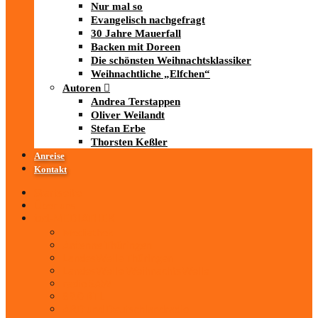
Nur mal so
Evangelisch nachgefragt
30 Jahre Mauerfall
Backen mit Doreen
Die schönsten Weihnachtsklassiker
Weihnachtliche „Elfchen“
Autoren
Andrea Terstappen
Oliver Weilandt
Stefan Erbe
Thorsten Keßler
Anreise
Kontakt
Startseite
Über uns
iad
-MEDIATHEK
Mediathek
Antenne Thüringen
LandesWelle Thüringen
LandesWelle WeihnachtsWelle
radio SAW
89.0 RTL
ARD und Deutschlandradio