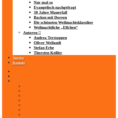
Nur mal so
Evangelisch nachgefragt
30 Jahre Mauerfall
Backen mit Doreen
Die schönsten Weihnachtsklassiker
Weihnachtliche „Elfchen“
Autoren
Andrea Terstappen
Oliver Weilandt
Stefan Erbe
Thorsten Keßler
Anreise
Kontakt
Startseite
Über uns
iad
-MEDIATHEK
Mediathek
Antenne Thüringen
LandesWelle Thüringen
LandesWelle WeihnachtsWelle
radio SAW
89.0 RTL
ARD und Deutschlandradio