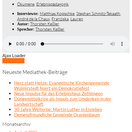
Ökumene
,
Erlebnispädagogik
Matthias Kopischke
,
Stephan Schmitz-Tekaath
,
Interviewte:
André de la Chaux
,
Franziska
,
Lauren
Thorsten Keßler
Autor:
Thorsten Keßler
Sprecher:
Ajax Loader
Mehr laden
Neueste Mediathek-Beiträge
Herz statt Hetze: Evangelische Kirchengemeinde
Wolmirstedt feiert ein Demokratiefest
Neue Impulse für das Erlebnishaus Zethlingen
Düngemittelkrise als Impuls zum Umdenken in der
Landwirtschaft
30 Jahre Welterbe: Martin Luther in Eisleben
Demenzfreundliche Gemeinde Oranienbaum
Monatsarchiv