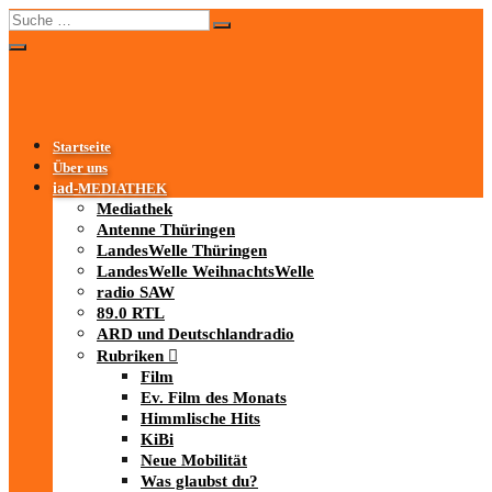
Startseite
Über uns
iad
-MEDIATHEK
Mediathek
Antenne Thüringen
LandesWelle Thüringen
LandesWelle WeihnachtsWelle
radio SAW
89.0 RTL
ARD und Deutschlandradio
Rubriken
Film
Ev. Film des Monats
Himmlische Hits
KiBi
Neue Mobilität
Was glaubst du?