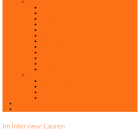
Rubriken
Film
Ev. Film des Monats
Himmlische Hits
KiBi
Neue Mobilität
Was glaubst du?
Nur mal so
Evangelisch nachgefragt
30 Jahre Mauerfall
Backen mit Doreen
Die schönsten Weihnachtsklassiker
Weihnachtliche „Elfchen“
Autoren
Andrea Terstappen
Oliver Weilandt
Stefan Erbe
Thorsten Keßler
Anreise
Kontakt
Im Interview: Lauren