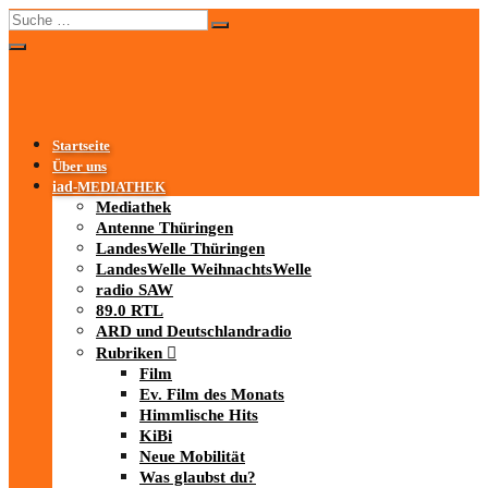
Startseite
Über uns
iad
-MEDIATHEK
Mediathek
Antenne Thüringen
LandesWelle Thüringen
LandesWelle WeihnachtsWelle
radio SAW
89.0 RTL
ARD und Deutschlandradio
Rubriken
Film
Ev. Film des Monats
Himmlische Hits
KiBi
Neue Mobilität
Was glaubst du?