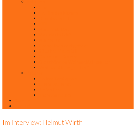
Rubriken
Film
Ev. Film des Monats
Himmlische Hits
KiBi
Neue Mobilität
Was glaubst du?
Nur mal so
Evangelisch nachgefragt
30 Jahre Mauerfall
Backen mit Doreen
Die schönsten Weihnachtsklassiker
Weihnachtliche „Elfchen“
Autoren
Andrea Terstappen
Oliver Weilandt
Stefan Erbe
Thorsten Keßler
Anreise
Kontakt
Im Interview: Helmut Wirth