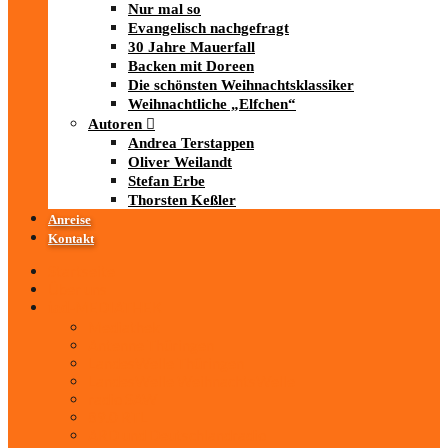
Nur mal so
Evangelisch nachgefragt
30 Jahre Mauerfall
Backen mit Doreen
Die schönsten Weihnachtsklassiker
Weihnachtliche „Elfchen“
Autoren
Andrea Terstappen
Oliver Weilandt
Stefan Erbe
Thorsten Keßler
Anreise
Kontakt
Startseite
Über uns
iad
-MEDIATHEK
Mediathek
Antenne Thüringen
LandesWelle Thüringen
LandesWelle WeihnachtsWelle
radio SAW
89.0 RTL
ARD und Deutschlandradio