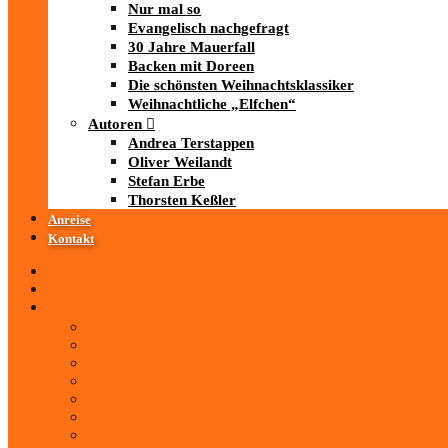
Nur mal so
Evangelisch nachgefragt
30 Jahre Mauerfall
Backen mit Doreen
Die schönsten Weihnachtsklassiker
Weihnachtliche „Elfchen“
Autoren
Andrea Terstappen
Oliver Weilandt
Stefan Erbe
Thorsten Keßler
Anreise
Kontakt
Startseite
Über uns
iad
-MEDIATHEK
Mediathek
Antenne Thüringen
LandesWelle Thüringen
LandesWelle WeihnachtsWelle
radio SAW
89.0 RTL
ARD und Deutschlandradio