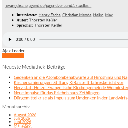
evangelischejugend.de/jugendverband/aktuelles…
Henry Esche
,
Christian Mende
,
Heiko
,
Max
Interviewte:
Thorsten Keßler
Autor:
Thorsten Keßler
Sprecher:
Ajax Loader
Mehr laden
Neueste Mediathek-Beiträge
Gedenken an die Atombombenabwürfe auf Hiroshima und Na
Kirchensanierungen: Stiftung KiBa stellt Jahresbericht vor
Herz statt Hetze: Evangelische Kirchengemeinde Wolmirsted
Neue Impulse für das Erlebnishaus Zethlingen
Düngemittelkrise als Impuls zum Umdenken in der Landwirts
Monatsarchiv
August 2026
Juli 2026
Juni 2026
Mai 2026