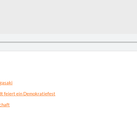
gasaki
t feiert ein Demokratiefest
chaft