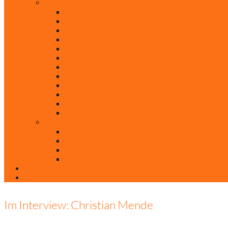
Rubriken
Film
Ev. Film des Monats
Himmlische Hits
KiBi
Neue Mobilität
Was glaubst du?
Nur mal so
Evangelisch nachgefragt
30 Jahre Mauerfall
Backen mit Doreen
Die schönsten Weihnachtsklassiker
Weihnachtliche „Elfchen“
Autoren
Andrea Terstappen
Oliver Weilandt
Stefan Erbe
Thorsten Keßler
Anreise
Kontakt
Im Interview: Christian Mende