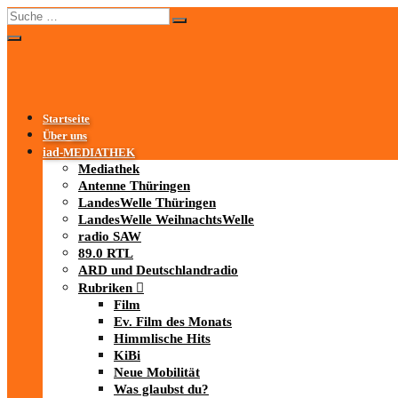
Startseite
Über uns
iad
-MEDIATHEK
Mediathek
Antenne Thüringen
LandesWelle Thüringen
LandesWelle WeihnachtsWelle
radio SAW
89.0 RTL
ARD und Deutschlandradio
Rubriken
Film
Ev. Film des Monats
Himmlische Hits
KiBi
Neue Mobilität
Was glaubst du?