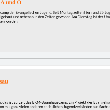
t A und O
scamp der Evangelischen Jugend. Seit Montag zelten hier rund 25 J
 gebaut und nebenan in den Zelten gewohnt. Am Dienstag ist der U
gen wurden.
sau
au, das ist zurzeit das EKM-Baumhauscamp. Ein Projekt der Evangelis
n mit ganz vielen anderen christlichen Jugendverbänden aus Sachse