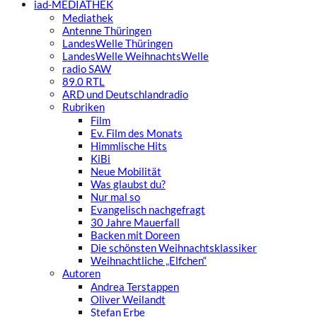
iad
-MEDIATHEK
Mediathek
Antenne Thüringen
LandesWelle Thüringen
LandesWelle WeihnachtsWelle
radio SAW
89.0 RTL
ARD und Deutschlandradio
Rubriken
Film
Ev. Film des Monats
Himmlische Hits
KiBi
Neue Mobilität
Was glaubst du?
Nur mal so
Evangelisch nachgefragt
30 Jahre Mauerfall
Backen mit Doreen
Die schönsten Weihnachtsklassiker
Weihnachtliche „Elfchen“
Autoren
Andrea Terstappen
Oliver Weilandt
Stefan Erbe