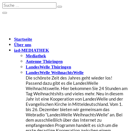
Startseite
Über uns
iad
-MEDIATHEK
Mediathek
Antenne Thüringen
LandesWelle Thüringen
LandesWelle WeihnachtsWelle
Die schönste Zeit des Jahres geht wieder los!
Passend dazu gibt es die LandesWelle
Weihnachtswelle. Hier bekommen Sie 24 Stunden am
Tag Weihnachtshits und vieles mehr. Neu in diesem
Jahr ist eine Kooperation von LandesWelle und der
Evangelischen Kirche in Mitteldeutschland. Vom 1.
bis 26. Dezember bieten wir gemeinsam das
Webradio “LandesWelle WeihnachtsWelle” an. Bei
dem ausschließlich über das Internet zu
empfangenden Programm handelt es sich um die
erste derartige Kooperation zwischen einem