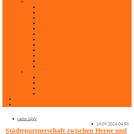
Rubriken
Film
Ev. Film des Monats
Himmlische Hits
KiBi
Neue Mobilität
Was glaubst du?
Nur mal so
Evangelisch nachgefragt
30 Jahre Mauerfall
Backen mit Doreen
Die schönsten Weihnachtsklassiker
Weihnachtliche „Elfchen“
Autoren
Andrea Terstappen
Oliver Weilandt
Stefan Erbe
Thorsten Keßler
Anreise
Kontakt
radio SAW
18.09.2024 04:58
Städtepartnerschaft zwischen Herne und