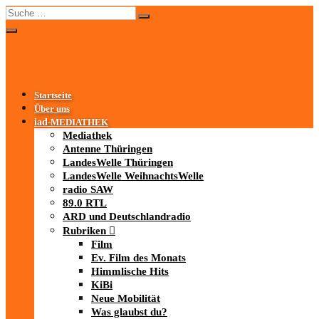
Startseite
Über uns
iad
-MEDIATHEK
Mediathek
Antenne Thüringen
LandesWelle Thüringen
LandesWelle WeihnachtsWelle
radio SAW
89.0 RTL
ARD und Deutschlandradio
Rubriken
Film
Ev. Film des Monats
Himmlische Hits
KiBi
Neue Mobilität
Was glaubst du?