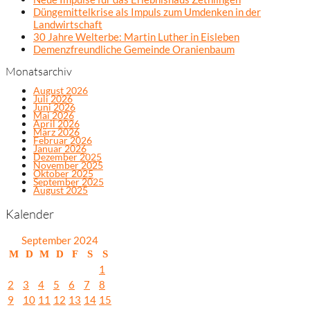
Düngemittelkrise als Impuls zum Umdenken in der
Landwirtschaft
30 Jahre Welterbe: Martin Luther in Eisleben
Demenzfreundliche Gemeinde Oranienbaum
Monatsarchiv
August 2026
Juli 2026
Juni 2026
Mai 2026
April 2026
März 2026
Februar 2026
Januar 2026
Dezember 2025
November 2025
Oktober 2025
September 2025
August 2025
Kalender
September 2024
M
D
M
D
F
S
S
1
2
3
4
5
6
7
8
9
10
11
12
13
14
15