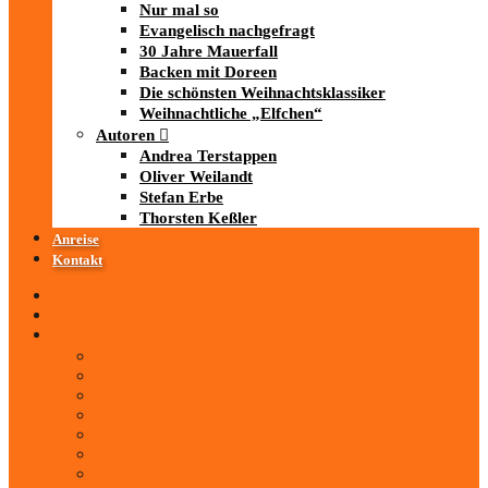
Nur mal so
Evangelisch nachgefragt
30 Jahre Mauerfall
Backen mit Doreen
Die schönsten Weihnachtsklassiker
Weihnachtliche „Elfchen“
Autoren
Andrea Terstappen
Oliver Weilandt
Stefan Erbe
Thorsten Keßler
Anreise
Kontakt
Startseite
Über uns
iad
-MEDIATHEK
Mediathek
Antenne Thüringen
LandesWelle Thüringen
LandesWelle WeihnachtsWelle
radio SAW
89.0 RTL
ARD und Deutschlandradio