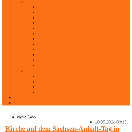
Rubriken
Film
Ev. Film des Monats
Himmlische Hits
KiBi
Neue Mobilität
Was glaubst du?
Nur mal so
Evangelisch nachgefragt
30 Jahre Mauerfall
Backen mit Doreen
Die schönsten Weihnachtsklassiker
Weihnachtliche „Elfchen“
Autoren
Andrea Terstappen
Oliver Weilandt
Stefan Erbe
Thorsten Keßler
Anreise
Kontakt
radio SAW
10.05.2026 08:15
Kirche auf dem Sachsen-Anhalt-Tag in