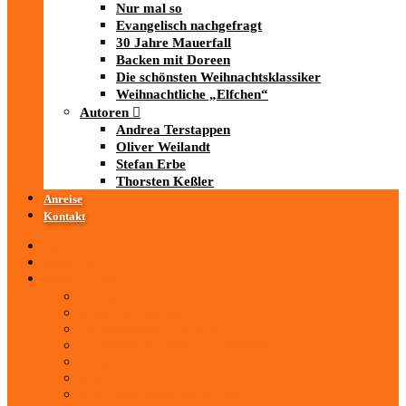
Nur mal so
Evangelisch nachgefragt
30 Jahre Mauerfall
Backen mit Doreen
Die schönsten Weihnachtsklassiker
Weihnachtliche „Elfchen“
Autoren
Andrea Terstappen
Oliver Weilandt
Stefan Erbe
Thorsten Keßler
Anreise
Kontakt
Startseite
Über uns
iad
-MEDIATHEK
Mediathek
Antenne Thüringen
LandesWelle Thüringen
LandesWelle WeihnachtsWelle
radio SAW
89.0 RTL
ARD und Deutschlandradio