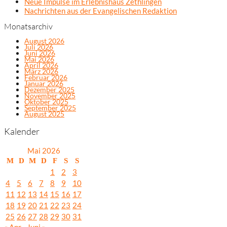
Neue Impulse im Erlebnishaus Zethlingen
Nachrichten aus der Evangelischen Redaktion
Monatsarchiv
August 2026
Juli 2026
Juni 2026
Mai 2026
April 2026
März 2026
Februar 2026
Januar 2026
Dezember 2025
November 2025
Oktober 2025
September 2025
August 2025
Kalender
Mai 2026
M
D
M
D
F
S
S
1
2
3
4
5
6
7
8
9
10
11
12
13
14
15
16
17
18
19
20
21
22
23
24
25
26
27
28
29
30
31
« Apr.
Juni »