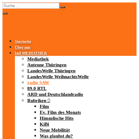
Startseite
Über uns
iad
-MEDIATHEK
Mediathek
Antenne Thüringen
LandesWelle Thüringen
LandesWelle WeihnachtsWelle
radio SAW
89.0 RTL
ARD und Deutschlandradio
Rubriken
Film
Ev. Film des Monats
Himmlische Hits
KiBi
Neue Mobilität
Was glaubst du?