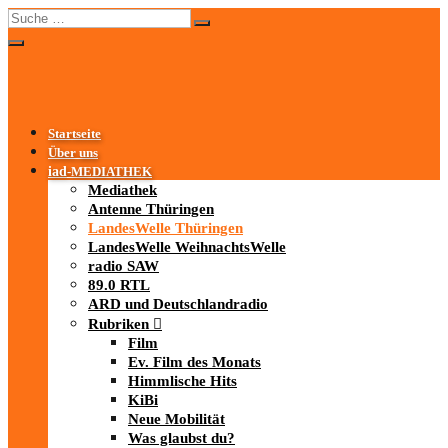
Startseite
Über uns
iad
-MEDIATHEK
Mediathek
Antenne Thüringen
LandesWelle Thüringen
LandesWelle WeihnachtsWelle
radio SAW
89.0 RTL
ARD und Deutschlandradio
Rubriken
Film
Ev. Film des Monats
Himmlische Hits
KiBi
Neue Mobilität
Was glaubst du?