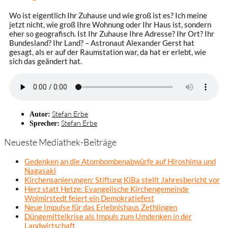
Wo ist eigentlich Ihr Zuhause und wie groß ist es? Ich meine
jetzt nicht, wie groß Ihre Wohnung oder Ihr Haus ist, sondern
eher so geografisch. Ist Ihr Zuhause Ihre Adresse? Ihr Ort? Ihr
Bundesland? Ihr Land? – Astronaut Alexander Gerst hat
gesagt, als er auf der Raumstation war, da hat er erlebt, wie
sich das geändert hat.
Stefan Erbe
Autor:
Stefan Erbe
Sprecher:
Neueste Mediathek-Beiträge
Gedenken an die Atombombenabwürfe auf Hiroshima und
Nagasaki
Kirchensanierungen: Stiftung KiBa stellt Jahresbericht vor
Herz statt Hetze: Evangelische Kirchengemeinde
Wolmirstedt feiert ein Demokratiefest
Neue Impulse für das Erlebnishaus Zethlingen
Düngemittelkrise als Impuls zum Umdenken in der
Landwirtschaft