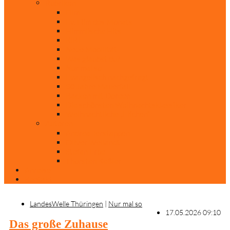
Rubriken
Film
Ev. Film des Monats
Himmlische Hits
KiBi
Neue Mobilität
Was glaubst du?
Nur mal so
Evangelisch nachgefragt
30 Jahre Mauerfall
Backen mit Doreen
Die schönsten Weihnachtsklassiker
Weihnachtliche „Elfchen“
Autoren
Andrea Terstappen
Oliver Weilandt
Stefan Erbe
Thorsten Keßler
Anreise
Kontakt
LandesWelle Thüringen
|
Nur mal so
17.05.2026 09:10
Das große Zuhause