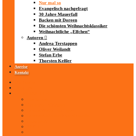
Nur mal so
Evangelisch nachgefragt
30 Jahre Mauerfall
Backen mit Doreen
Die schönsten Weihnachtsklassiker
Weihnachtliche „Elfchen“
Autoren
Andrea Terstappen
Oliver Weilandt
Stefan Erbe
Thorsten Keßler
Anreise
Kontakt
Startseite
Über uns
iad
-MEDIATHEK
Mediathek
Antenne Thüringen
LandesWelle Thüringen
LandesWelle WeihnachtsWelle
radio SAW
89.0 RTL
ARD und Deutschlandradio