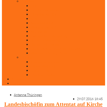
Rubriken
Film
Ev. Film des Monats
Himmlische Hits
KiBi
Neue Mobilität
Was glaubst du?
Nur mal so
Evangelisch nachgefragt
30 Jahre Mauerfall
Backen mit Doreen
Die schönsten Weihnachtsklassiker
Weihnachtliche „Elfchen“
Autoren
Andrea Terstappen
Oliver Weilandt
Stefan Erbe
Thorsten Keßler
Anreise
Kontakt
Antenne Thüringen
29.07.2016 18:45
Landesbischöfin zum Attentat auf Kirche