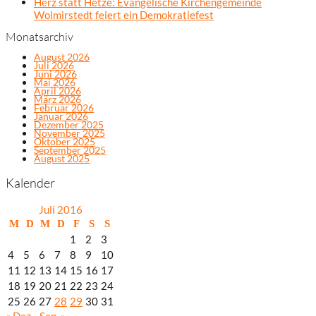
Herz statt Hetze: Evangelische Kirchengemeinde
Wolmirstedt feiert ein Demokratiefest
Monatsarchiv
August 2026
Juli 2026
Juni 2026
Mai 2026
April 2026
März 2026
Februar 2026
Januar 2026
Dezember 2025
November 2025
Oktober 2025
September 2025
August 2025
Kalender
Juli 2016
M
D
M
D
F
S
S
1
2
3
4
5
6
7
8
9
10
11
12
13
14
15
16
17
18
19
20
21
22
23
24
25
26
27
28
29
30
31
« Dez.
Sep. »