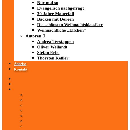
Nur mal so
Evangelisch nachgefragt
30 Jahre Mauerfall
Backen mit Doreen
Die schönsten Weihnachtsklassiker
Weihnachtliche „Elfchen“
Autoren
Andrea Terstappen
Oliver Weilandt
Stefan Erbe
Thorsten Keßler
Anreise
Kontakt
Startseite
Über uns
iad
-MEDIATHEK
Mediathek
Antenne Thüringen
LandesWelle Thüringen
LandesWelle WeihnachtsWelle
radio SAW
89.0 RTL
ARD und Deutschlandradio