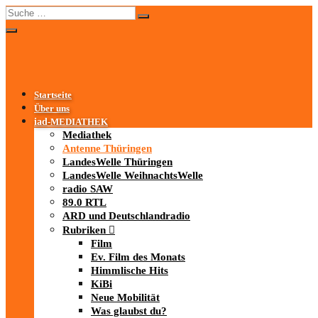
Startseite
Über uns
iad
-MEDIATHEK
Mediathek
Antenne Thüringen
LandesWelle Thüringen
LandesWelle WeihnachtsWelle
radio SAW
89.0 RTL
ARD und Deutschlandradio
Rubriken
Film
Ev. Film des Monats
Himmlische Hits
KiBi
Neue Mobilität
Was glaubst du?