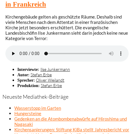
in Frankreich
Kirchengebäude gelten als geschützte Räume. Deshalb sind
viele Menschen nach dem Attentat in einer französischen
Kirche jetzt besonders erschüttert. Die evangelische
Landesbischöfin Ilse Junkermann sieht darin jedoch keine neue
Kategorie von Terror:
Ilse Junkermann
Interviewte:
Stefan Erbe
Autor:
Oliver Weilandt
Sprecher:
Stefan Erbe
Produktion:
Neueste Mediathek-Beiträge
Wasserstopp im Garten
Hungersteine
Gedenken an die Atombombenabwürfe auf Hiroshima und
Nagasaki
Kirchensanierungen: Stiftung KiBa stellt Jahresbericht vor