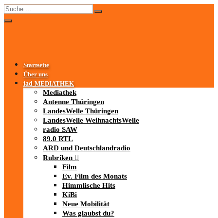
Startseite
Über uns
iad
-MEDIATHEK
Mediathek
Antenne Thüringen
LandesWelle Thüringen
LandesWelle WeihnachtsWelle
radio SAW
89.0 RTL
ARD und Deutschlandradio
Rubriken
Film
Ev. Film des Monats
Himmlische Hits
KiBi
Neue Mobilität
Was glaubst du?