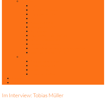
Rubriken
Film
Ev. Film des Monats
Himmlische Hits
KiBi
Neue Mobilität
Was glaubst du?
Nur mal so
Evangelisch nachgefragt
30 Jahre Mauerfall
Backen mit Doreen
Die schönsten Weihnachtsklassiker
Weihnachtliche „Elfchen“
Autoren
Andrea Terstappen
Oliver Weilandt
Stefan Erbe
Thorsten Keßler
Anreise
Kontakt
Im Interview: Tobias Müller