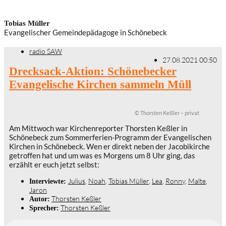
Tobias Müller
Evangelischer Gemeindepädagoge in Schönebeck
radio SAW
27.08.2021 00:50
Drecksack-Aktion: Schönebecker
Evangelische Kirchen sammeln Müll
© Thorsten Keßler – privat
Am Mittwoch war Kirchenreporter Thorsten Keßler in
Schönebeck zum Sommerferien-Programm der Evangelischen
Kirchen in Schönebeck. Wen er direkt neben der Jacobikirche
getroffen hat und um was es Morgens um 8 Uhr ging, das
erzählt er euch jetzt selbst:
Julius
,
Noah
,
Tobias Müller
,
Lea
,
Ronny
,
Malte
,
Interviewte:
Jaron
Thorsten Keßler
Autor:
Thorsten Keßler
Sprecher: