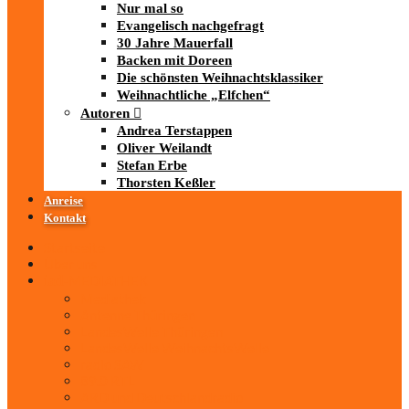
Nur mal so
Evangelisch nachgefragt
30 Jahre Mauerfall
Backen mit Doreen
Die schönsten Weihnachtsklassiker
Weihnachtliche „Elfchen“
Autoren
Andrea Terstappen
Oliver Weilandt
Stefan Erbe
Thorsten Keßler
Anreise
Kontakt
Startseite
Über uns
iad
-MEDIATHEK
Mediathek
Antenne Thüringen
LandesWelle Thüringen
LandesWelle WeihnachtsWelle
radio SAW
89.0 RTL
ARD und Deutschlandradio