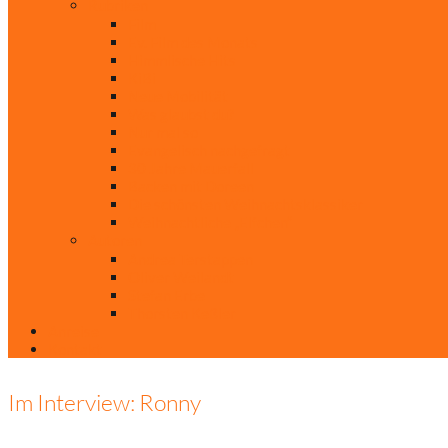
Rubriken
Film
Ev. Film des Monats
Himmlische Hits
KiBi
Neue Mobilität
Was glaubst du?
Nur mal so
Evangelisch nachgefragt
30 Jahre Mauerfall
Backen mit Doreen
Die schönsten Weihnachtsklassiker
Weihnachtliche „Elfchen“
Autoren
Andrea Terstappen
Oliver Weilandt
Stefan Erbe
Thorsten Keßler
Anreise
Kontakt
Im Interview: Ronny