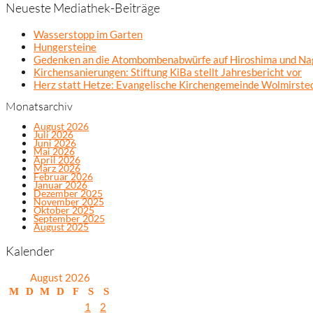
Neueste Mediathek-Beiträge
Wasserstopp im Garten
Hungersteine
Gedenken an die Atombombenabwürfe auf Hiroshima und Na
Kirchensanierungen: Stiftung KiBa stellt Jahresbericht vor
Herz statt Hetze: Evangelische Kirchengemeinde Wolmirsted
Monatsarchiv
August 2026
Juli 2026
Juni 2026
Mai 2026
April 2026
März 2026
Februar 2026
Januar 2026
Dezember 2025
November 2025
Oktober 2025
September 2025
August 2025
Kalender
August 2026
M
D
M
D
F
S
S
1
2