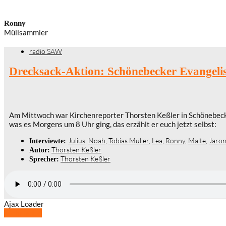
Ronny
Müllsammler
radio SAW
Drecksack-Aktion: Schönebecker Evangeli
Am Mittwoch war Kirchenreporter Thorsten Keßler in Schönebeck
was es Morgens um 8 Uhr ging, das erzählt er euch jetzt selbst:
Julius
,
Noah
,
Tobias Müller
,
Lea
,
Ronny
,
Malte
,
Jaro
Interviewte:
Thorsten Keßler
Autor:
Thorsten Keßler
Sprecher:
Ajax Loader
Mehr laden