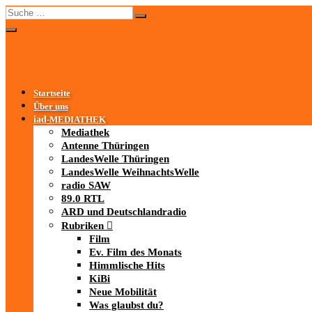
Startseite
Über uns
iad
-MEDIATHEK
Mediathek
Antenne Thüringen
LandesWelle Thüringen
LandesWelle WeihnachtsWelle
radio SAW
89.0 RTL
ARD und Deutschlandradio
Rubriken
Film
Ev. Film des Monats
Himmlische Hits
KiBi
Neue Mobilität
Was glaubst du?