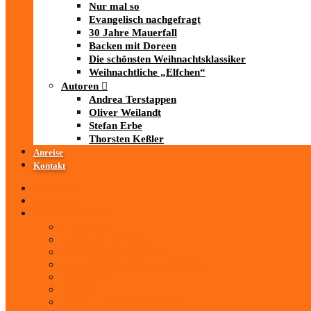
Nur mal so
Evangelisch nachgefragt
30 Jahre Mauerfall
Backen mit Doreen
Die schönsten Weihnachtsklassiker
Weihnachtliche „Elfchen“
Autoren
Andrea Terstappen
Oliver Weilandt
Stefan Erbe
Thorsten Keßler
Anreise
Kontakt
Startseite
Über uns
iad
-MEDIATHEK
Mediathek
Antenne Thüringen
LandesWelle Thüringen
LandesWelle WeihnachtsWelle
radio SAW
89.0 RTL
ARD und Deutschlandradio