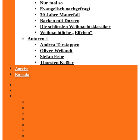
Nur mal so
Evangelisch nachgefragt
30 Jahre Mauerfall
Backen mit Doreen
Die schönsten Weihnachtsklassiker
Weihnachtliche „Elfchen“
Autoren
Andrea Terstappen
Oliver Weilandt
Stefan Erbe
Thorsten Keßler
Anreise
Kontakt
Startseite
Über uns
iad
-MEDIATHEK
Mediathek
Antenne Thüringen
LandesWelle Thüringen
LandesWelle WeihnachtsWelle
radio SAW
89.0 RTL
ARD und Deutschlandradio