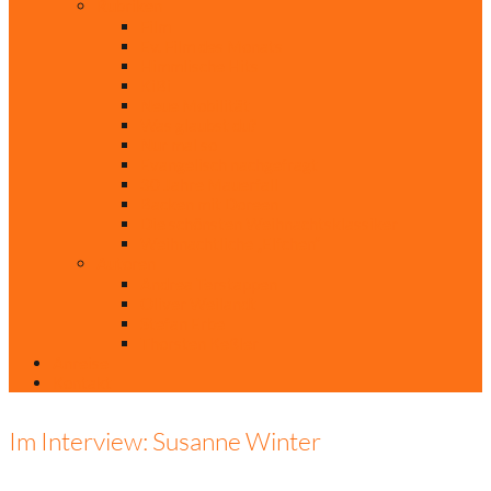
Rubriken
Film
Ev. Film des Monats
Himmlische Hits
KiBi
Neue Mobilität
Was glaubst du?
Nur mal so
Evangelisch nachgefragt
30 Jahre Mauerfall
Backen mit Doreen
Die schönsten Weihnachtsklassiker
Weihnachtliche „Elfchen“
Autoren
Andrea Terstappen
Oliver Weilandt
Stefan Erbe
Thorsten Keßler
Anreise
Kontakt
Im Interview: Susanne Winter