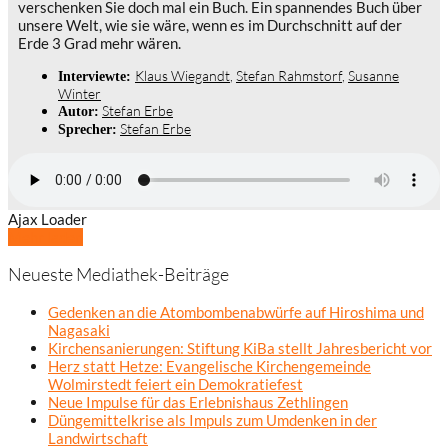
verschenken Sie doch mal ein Buch. Ein spannendes Buch über
unsere Welt, wie sie wäre, wenn es im Durchschnitt auf der
Erde 3 Grad mehr wären.
Klaus Wiegandt
,
Stefan Rahmstorf
,
Susanne
Interviewte:
Winter
Stefan Erbe
Autor:
Stefan Erbe
Sprecher:
Ajax Loader
Mehr laden
Neueste Mediathek-Beiträge
Gedenken an die Atombombenabwürfe auf Hiroshima und
Nagasaki
Kirchensanierungen: Stiftung KiBa stellt Jahresbericht vor
Herz statt Hetze: Evangelische Kirchengemeinde
Wolmirstedt feiert ein Demokratiefest
Neue Impulse für das Erlebnishaus Zethlingen
Düngemittelkrise als Impuls zum Umdenken in der
Landwirtschaft