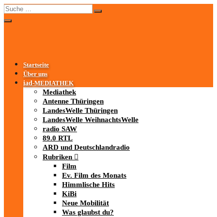
Startseite
Über uns
iad
-MEDIATHEK
Mediathek
Antenne Thüringen
LandesWelle Thüringen
LandesWelle WeihnachtsWelle
radio SAW
89.0 RTL
ARD und Deutschlandradio
Rubriken
Film
Ev. Film des Monats
Himmlische Hits
KiBi
Neue Mobilität
Was glaubst du?