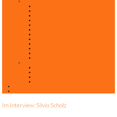
Rubriken
Film
Ev. Film des Monats
Himmlische Hits
KiBi
Neue Mobilität
Was glaubst du?
Nur mal so
Evangelisch nachgefragt
30 Jahre Mauerfall
Backen mit Doreen
Die schönsten Weihnachtsklassiker
Weihnachtliche „Elfchen“
Autoren
Andrea Terstappen
Oliver Weilandt
Stefan Erbe
Thorsten Keßler
Anreise
Kontakt
Im Interview: Silvio Scholz