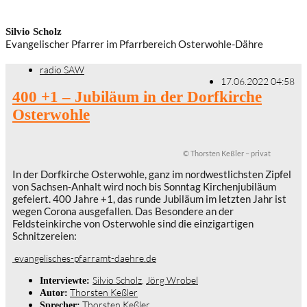
Silvio Scholz
Evangelischer Pfarrer im Pfarrbereich Osterwohle-Dähre
radio SAW
17.06.2022 04:58
400 +1 – Jubiläum in der Dorfkirche
Osterwohle
© Thorsten Keßler – privat
In der Dorfkirche Osterwohle, ganz im nordwestlichsten Zipfel
von Sachsen-Anhalt wird noch bis Sonntag Kirchenjubiläum
gefeiert. 400 Jahre +1, das runde Jubiläum im letzten Jahr ist
wegen Corona ausgefallen. Das Besondere an der
Feldsteinkirche von Osterwohle sind die einzigartigen
Schnitzereien:
evangelisches-pfarramt-daehre.de
Silvio Scholz
,
Jörg Wrobel
Interviewte:
Thorsten Keßler
Autor:
Thorsten Keßler
Sprecher: