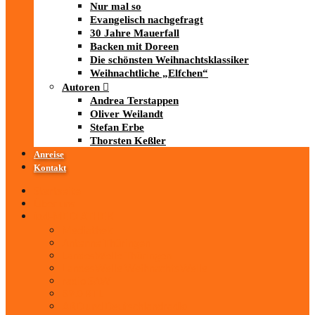
Nur mal so
Evangelisch nachgefragt
30 Jahre Mauerfall
Backen mit Doreen
Die schönsten Weihnachtsklassiker
Weihnachtliche „Elfchen“
Autoren
Andrea Terstappen
Oliver Weilandt
Stefan Erbe
Thorsten Keßler
Anreise
Kontakt
Startseite
Über uns
iad
-MEDIATHEK
Mediathek
Antenne Thüringen
LandesWelle Thüringen
LandesWelle WeihnachtsWelle
radio SAW
89.0 RTL
ARD und Deutschlandradio