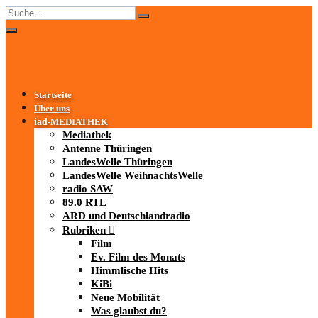
Startseite
Über uns
iad
-MEDIATHEK
Mediathek
Antenne Thüringen
LandesWelle Thüringen
LandesWelle WeihnachtsWelle
radio SAW
89.0 RTL
ARD und Deutschlandradio
Rubriken
Film
Ev. Film des Monats
Himmlische Hits
KiBi
Neue Mobilität
Was glaubst du?