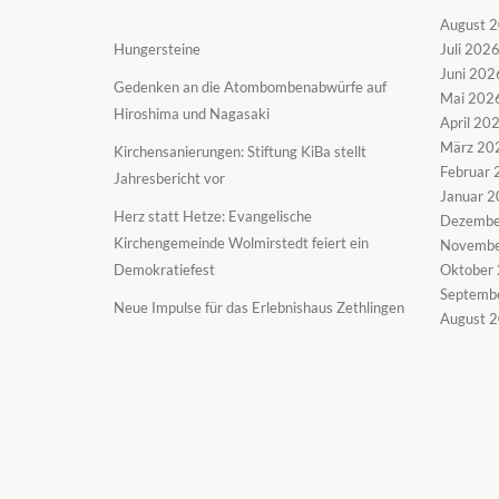
August 
Hungersteine
Juli 202
Juni 202
Gedenken an die Atombombenabwürfe auf
Mai 202
Hiroshima und Nagasaki
April 20
März 20
Kirchensanierungen: Stiftung KiBa stellt
Februar 
Jahresbericht vor
Januar 
Herz statt Hetze: Evangelische
Dezembe
Kirchengemeinde Wolmirstedt feiert ein
Novembe
Demokratiefest
Oktober
Septemb
Neue Impulse für das Erlebnishaus Zethlingen
August 