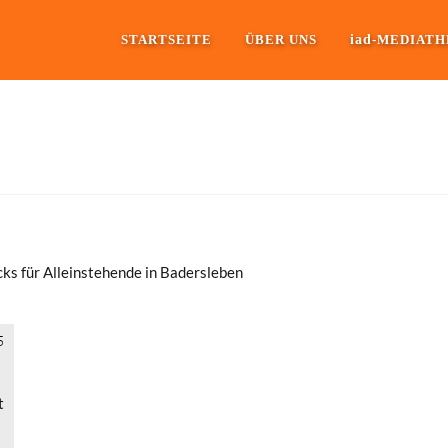
iad
STARTSEITE
ÜBER UNS
-MEDIATH
ücks für Alleinstehende in Badersleben
5
t