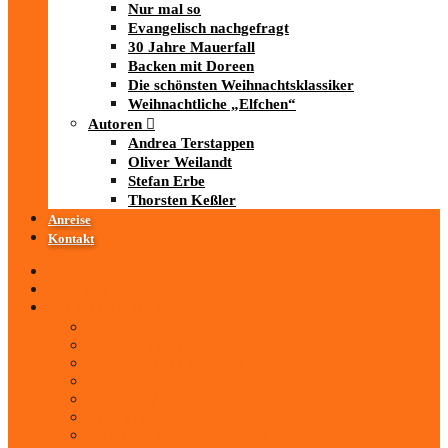
Nur mal so
Evangelisch nachgefragt
30 Jahre Mauerfall
Backen mit Doreen
Die schönsten Weihnachtsklassiker
Weihnachtliche „Elfchen“
Autoren
Andrea Terstappen
Oliver Weilandt
Stefan Erbe
Thorsten Keßler
Anreise
Kontakt
Startseite
Über uns
iad
-MEDIATHEK
Mediathek
Antenne Thüringen
LandesWelle Thüringen
LandesWelle WeihnachtsWelle
radio SAW
89.0 RTL
ARD und Deutschlandradio