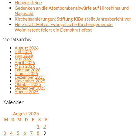
Hungersteine
Gedenken an die Atombombenabwürfe auf Hiroshima und
Nagasaki
Kirchensanierungen: Stiftung KiBa stellt Jahresbericht vor
Herz statt Hetze: Evangelische Kirchengemeinde
Wolmirstedt feiert ein Demokratiefest
Monatsarchiv
August 2026
Juli 2026
Juni 2026
Mai 2026
April 2026
März 2026
Februar 2026
Januar 2026
Dezember 2025
November 2025
Oktober 2025
September 2025
August 2025
Kalender
August 2026
M
D
M
D
F
S
S
1
2
3
4
5
6
7
8
9