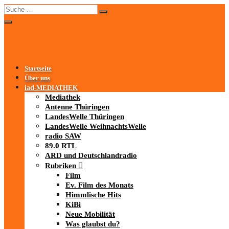
Startseite
Über uns
iad
-MEDIATHEK
Mediathek
Antenne Thüringen
LandesWelle Thüringen
LandesWelle WeihnachtsWelle
radio SAW
89.0 RTL
ARD und Deutschlandradio
Rubriken
Film
Ev. Film des Monats
Himmlische Hits
KiBi
Neue Mobilität
Was glaubst du?