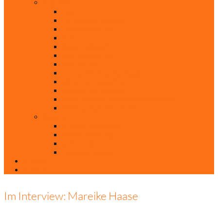
Rubriken
Film
Ev. Film des Monats
Himmlische Hits
KiBi
Neue Mobilität
Was glaubst du?
Nur mal so
Evangelisch nachgefragt
30 Jahre Mauerfall
Backen mit Doreen
Die schönsten Weihnachtsklassiker
Weihnachtliche „Elfchen“
Autoren
Andrea Terstappen
Oliver Weilandt
Stefan Erbe
Thorsten Keßler
Anreise
Kontakt
Im Interview: Mareike Haase