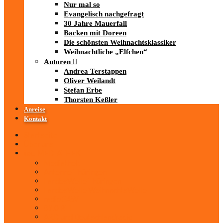
Nur mal so
Evangelisch nachgefragt
30 Jahre Mauerfall
Backen mit Doreen
Die schönsten Weihnachtsklassiker
Weihnachtliche „Elfchen“
Autoren
Andrea Terstappen
Oliver Weilandt
Stefan Erbe
Thorsten Keßler
Anreise
Kontakt
Startseite
Über uns
iad
-MEDIATHEK
Mediathek
Antenne Thüringen
LandesWelle Thüringen
LandesWelle WeihnachtsWelle
radio SAW
89.0 RTL
ARD und Deutschlandradio