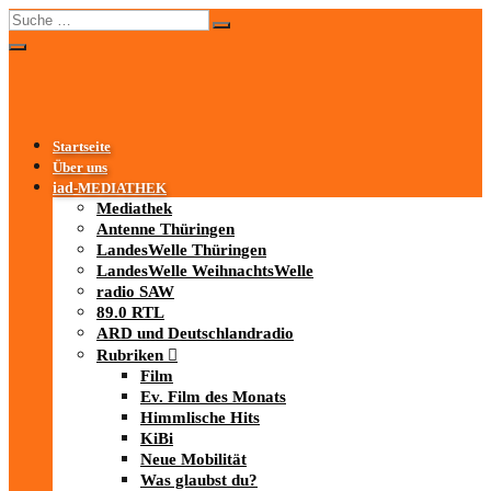
Startseite
Über uns
iad
-MEDIATHEK
Mediathek
Antenne Thüringen
LandesWelle Thüringen
LandesWelle WeihnachtsWelle
radio SAW
89.0 RTL
ARD und Deutschlandradio
Rubriken
Film
Ev. Film des Monats
Himmlische Hits
KiBi
Neue Mobilität
Was glaubst du?