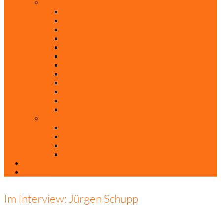
Rubriken
Film
Ev. Film des Monats
Himmlische Hits
KiBi
Neue Mobilität
Was glaubst du?
Nur mal so
Evangelisch nachgefragt
30 Jahre Mauerfall
Backen mit Doreen
Die schönsten Weihnachtsklassiker
Weihnachtliche „Elfchen“
Autoren
Andrea Terstappen
Oliver Weilandt
Stefan Erbe
Thorsten Keßler
Anreise
Kontakt
Im Interview: Jürgen Schupp