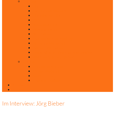
Rubriken
Film
Ev. Film des Monats
Himmlische Hits
KiBi
Neue Mobilität
Was glaubst du?
Nur mal so
Evangelisch nachgefragt
30 Jahre Mauerfall
Backen mit Doreen
Die schönsten Weihnachtsklassiker
Weihnachtliche „Elfchen“
Autoren
Andrea Terstappen
Oliver Weilandt
Stefan Erbe
Thorsten Keßler
Anreise
Kontakt
Im Interview: Jörg Bieber