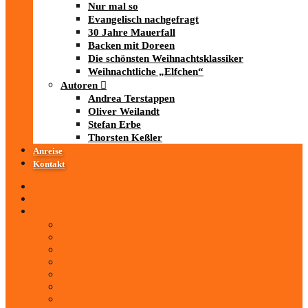
Nur mal so
Evangelisch nachgefragt
30 Jahre Mauerfall
Backen mit Doreen
Die schönsten Weihnachtsklassiker
Weihnachtliche „Elfchen“
Autoren
Andrea Terstappen
Oliver Weilandt
Stefan Erbe
Thorsten Keßler
Anreise
Kontakt
Startseite
Über uns
iad
-MEDIATHEK
Mediathek
Antenne Thüringen
LandesWelle Thüringen
LandesWelle WeihnachtsWelle
radio SAW
89.0 RTL
ARD und Deutschlandradio