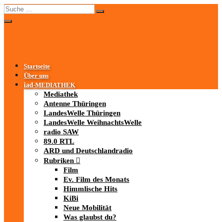
Startseite
Über uns
iad
-MEDIATHEK
Mediathek
Antenne Thüringen
LandesWelle Thüringen
LandesWelle WeihnachtsWelle
radio SAW
89.0 RTL
ARD und Deutschlandradio
Rubriken
Film
Ev. Film des Monats
Himmlische Hits
KiBi
Neue Mobilität
Was glaubst du?