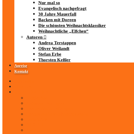
Nur mal so
Evangelisch nachgefragt
30 Jahre Mauerfall
Backen mit Doreen
Die schönsten Weihnachtsklassiker
Weihnachtliche „Elfchen“
Autoren
Andrea Terstappen
Oliver Weilandt
Stefan Erbe
Thorsten Keßler
Anreise
Kontakt
Startseite
Über uns
iad
-MEDIATHEK
Mediathek
Antenne Thüringen
LandesWelle Thüringen
LandesWelle WeihnachtsWelle
radio SAW
89.0 RTL
ARD und Deutschlandradio