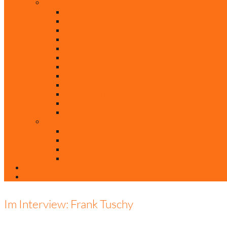
Rubriken
Film
Ev. Film des Monats
Himmlische Hits
KiBi
Neue Mobilität
Was glaubst du?
Nur mal so
Evangelisch nachgefragt
30 Jahre Mauerfall
Backen mit Doreen
Die schönsten Weihnachtsklassiker
Weihnachtliche „Elfchen“
Autoren
Andrea Terstappen
Oliver Weilandt
Stefan Erbe
Thorsten Keßler
Anreise
Kontakt
Im Interview: Frank Tuschy