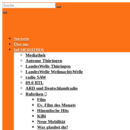
Startseite
Über uns
iad
-MEDIATHEK
Mediathek
Antenne Thüringen
LandesWelle Thüringen
LandesWelle WeihnachtsWelle
radio SAW
89.0 RTL
ARD und Deutschlandradio
Rubriken
Film
Ev. Film des Monats
Himmlische Hits
KiBi
Neue Mobilität
Was glaubst du?