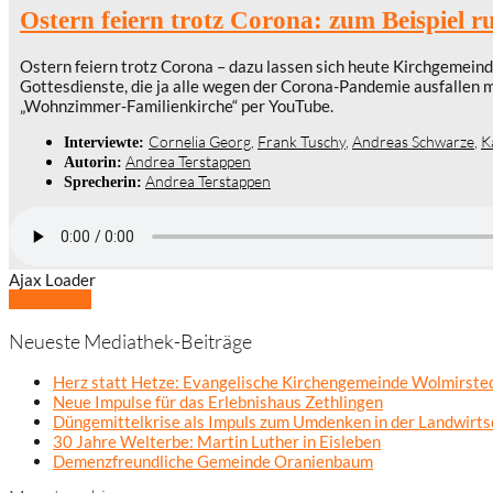
Ostern feiern trotz Corona: zum Beispiel
Ostern feiern trotz Corona – dazu lassen sich heute Kirchgemeinde
Gottesdienste, die ja alle wegen der Corona-Pandemie ausfallen 
„Wohnzimmer-Familienkirche“ per YouTube.
Cornelia Georg
,
Frank Tuschy
,
Andreas Schwarze
,
K
Interviewte:
Andrea Terstappen
Autorin:
Andrea Terstappen
Sprecherin:
Ajax Loader
Mehr laden
Neueste Mediathek-Beiträge
Herz statt Hetze: Evangelische Kirchengemeinde Wolmirsted
Neue Impulse für das Erlebnishaus Zethlingen
Düngemittelkrise als Impuls zum Umdenken in der Landwirts
30 Jahre Welterbe: Martin Luther in Eisleben
Demenzfreundliche Gemeinde Oranienbaum