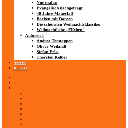
Nur mal so
Evangelisch nachgefragt
30 Jahre Mauerfall
Backen mit Doreen
Die schönsten Weihnachtsklassiker
Weihnachtliche „Elfchen“
Autoren
Andrea Terstappen
Oliver Weilandt
Stefan Erbe
Thorsten Keßler
Anreise
Kontakt
Startseite
Über uns
iad
-MEDIATHEK
Mediathek
Antenne Thüringen
LandesWelle Thüringen
LandesWelle WeihnachtsWelle
radio SAW
89.0 RTL
ARD und Deutschlandradio