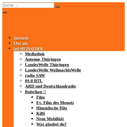
Startseite
Über uns
iad
-MEDIATHEK
Mediathek
Antenne Thüringen
LandesWelle Thüringen
LandesWelle WeihnachtsWelle
radio SAW
89.0 RTL
ARD und Deutschlandradio
Rubriken
Film
Ev. Film des Monats
Himmlische Hits
KiBi
Neue Mobilität
Was glaubst du?