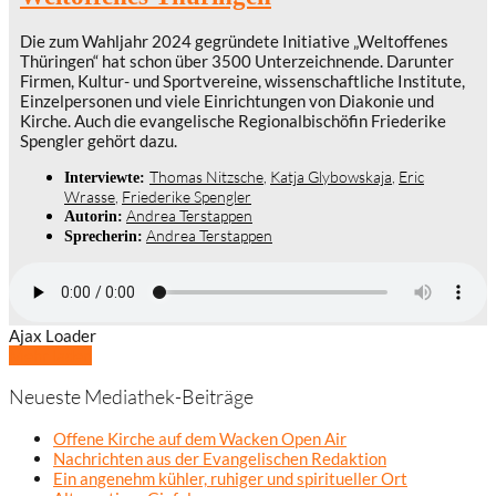
Die zum Wahljahr 2024 gegründete Initiative „Weltoffenes
Thüringen“ hat schon über 3500 Unterzeichnende. Darunter
Firmen, Kultur- und Sportvereine, wissenschaftliche Institute,
Einzelpersonen und viele Einrichtungen von Diakonie und
Kirche. Auch die evangelische Regionalbischöfin Friederike
Spengler gehört dazu.
Thomas Nitzsche
,
Katja Glybowskaja
,
Eric
Interviewte:
Wrasse
,
Friederike Spengler
Andrea Terstappen
Autorin:
Andrea Terstappen
Sprecherin:
Ajax Loader
Mehr laden
Neueste Mediathek-Beiträge
Offene Kirche auf dem Wacken Open Air
Nachrichten aus der Evangelischen Redaktion
Ein angenehm kühler, ruhiger und spiritueller Ort