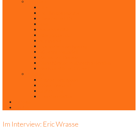
Rubriken
Film
Ev. Film des Monats
Himmlische Hits
KiBi
Neue Mobilität
Was glaubst du?
Nur mal so
Evangelisch nachgefragt
30 Jahre Mauerfall
Backen mit Doreen
Die schönsten Weihnachtsklassiker
Weihnachtliche „Elfchen“
Autoren
Andrea Terstappen
Oliver Weilandt
Stefan Erbe
Thorsten Keßler
Anreise
Kontakt
Im Interview: Eric Wrasse