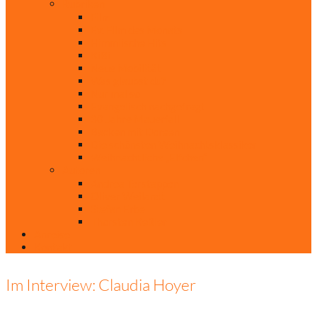
Rubriken
Film
Ev. Film des Monats
Himmlische Hits
KiBi
Neue Mobilität
Was glaubst du?
Nur mal so
Evangelisch nachgefragt
30 Jahre Mauerfall
Backen mit Doreen
Die schönsten Weihnachtsklassiker
Weihnachtliche „Elfchen“
Autoren
Andrea Terstappen
Oliver Weilandt
Stefan Erbe
Thorsten Keßler
Anreise
Kontakt
Im Interview: Claudia Hoyer