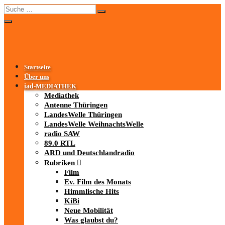
Startseite
Über uns
iad
-MEDIATHEK
Mediathek
Antenne Thüringen
LandesWelle Thüringen
LandesWelle WeihnachtsWelle
radio SAW
89.0 RTL
ARD und Deutschlandradio
Rubriken
Film
Ev. Film des Monats
Himmlische Hits
KiBi
Neue Mobilität
Was glaubst du?