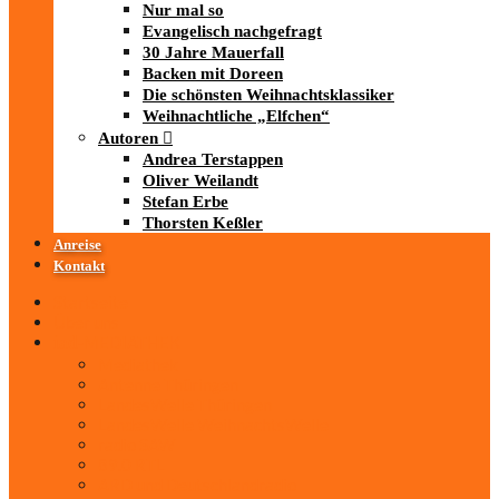
Nur mal so
Evangelisch nachgefragt
30 Jahre Mauerfall
Backen mit Doreen
Die schönsten Weihnachtsklassiker
Weihnachtliche „Elfchen“
Autoren
Andrea Terstappen
Oliver Weilandt
Stefan Erbe
Thorsten Keßler
Anreise
Kontakt
Startseite
Über uns
iad
-MEDIATHEK
Mediathek
Antenne Thüringen
LandesWelle Thüringen
LandesWelle WeihnachtsWelle
radio SAW
89.0 RTL
ARD und Deutschlandradio