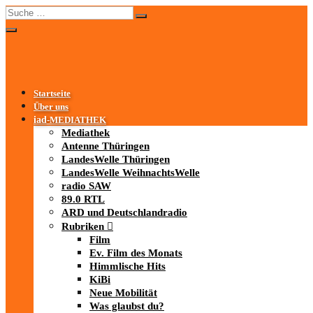
Startseite
Über uns
iad
-MEDIATHEK
Mediathek
Antenne Thüringen
LandesWelle Thüringen
LandesWelle WeihnachtsWelle
radio SAW
89.0 RTL
ARD und Deutschlandradio
Rubriken
Film
Ev. Film des Monats
Himmlische Hits
KiBi
Neue Mobilität
Was glaubst du?