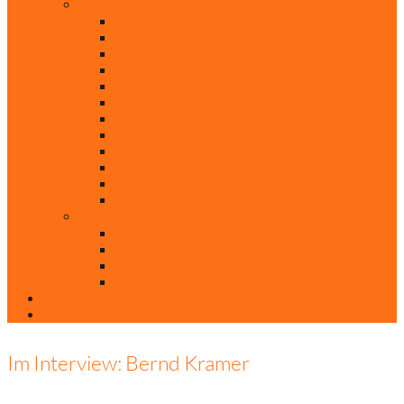
Rubriken
Film
Ev. Film des Monats
Himmlische Hits
KiBi
Neue Mobilität
Was glaubst du?
Nur mal so
Evangelisch nachgefragt
30 Jahre Mauerfall
Backen mit Doreen
Die schönsten Weihnachtsklassiker
Weihnachtliche „Elfchen“
Autoren
Andrea Terstappen
Oliver Weilandt
Stefan Erbe
Thorsten Keßler
Anreise
Kontakt
Im Interview: Bernd Kramer