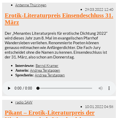
Antenne Thüringen
29.03.2022 12:40
Erotik-Literaturpreis Einsendeschluss 31.
März
Der „Menantes Literaturpreis für erotische Dichtung 2022“
wird dieses Jahr zum 8. Mal im evangelischen Pfarrhof
Wandersleben verliehen. Renommierte Poeten können
genauso mitmachen wie Anfängerdichter. Die Fach-Jury
entscheidet ohne die Namen zu kennen. Einsendeschluss ist
der 31. März, also schon am Donnerstag.
Bernd Kramer
Interviewte:
Andrea Terstappen
Autorin:
Andrea Terstappen
Sprecherin:
radio SAW
10.01.2022 04:58
Pikant – Erotik-Literaturpreis der