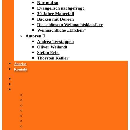
Nur mal so
Evangelisch nachgefragt
30 Jahre Mauerfall
Backen mit Doreen
Die schönsten Weihnachtsklassiker
Weihnachtliche „Elfchen“
Autoren
Andrea Terstappen
Oliver Weilandt
Stefan Erbe
Thorsten Keßler
Anreise
Kontakt
Startseite
Über uns
iad
-MEDIATHEK
Mediathek
Antenne Thüringen
LandesWelle Thüringen
LandesWelle WeihnachtsWelle
radio SAW
89.0 RTL
ARD und Deutschlandradio