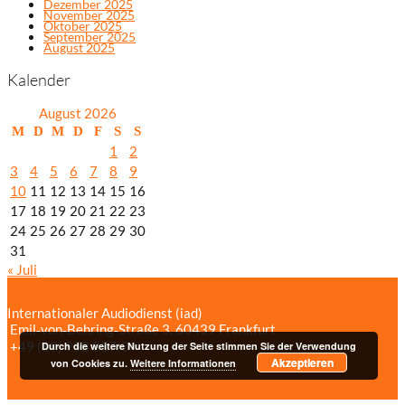
Dezember 2025
November 2025
Oktober 2025
September 2025
August 2025
Kalender
August 2026
M
D
M
D
F
S
S
1
2
3
4
5
6
7
8
9
10
11
12
13
14
15
16
17
18
19
20
21
22
23
24
25
26
27
28
29
30
31
« Juli
Internationaler Audiodienst (iad)
Emil‑von‑Behring‑Straße 3, 60439 Frankfurt
+49 (69) 958 037‑0
Bildnachweise
Durch die weitere Nutzung der Seite stimmen Sie der Verwendung
Akzeptieren
Impressum/Datenschutzerklärung
von Cookies zu.
Weitere Informationen