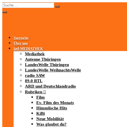
Startseite
Über uns
iad
-MEDIATHEK
Mediathek
Antenne Thüringen
LandesWelle Thüringen
LandesWelle WeihnachtsWelle
radio SAW
89.0 RTL
ARD und Deutschlandradio
Rubriken
Film
Ev. Film des Monats
Himmlische Hits
KiBi
Neue Mobilität
Was glaubst du?