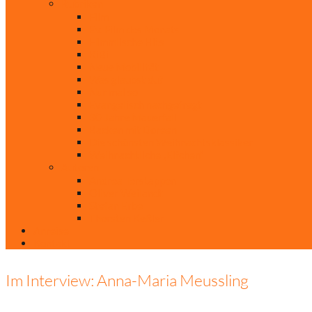
Rubriken
Film
Ev. Film des Monats
Himmlische Hits
KiBi
Neue Mobilität
Was glaubst du?
Nur mal so
Evangelisch nachgefragt
30 Jahre Mauerfall
Backen mit Doreen
Die schönsten Weihnachtsklassiker
Weihnachtliche „Elfchen“
Autoren
Andrea Terstappen
Oliver Weilandt
Stefan Erbe
Thorsten Keßler
Anreise
Kontakt
Im Interview: Anna-Maria Meussling