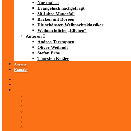
Nur mal so
Evangelisch nachgefragt
30 Jahre Mauerfall
Backen mit Doreen
Die schönsten Weihnachtsklassiker
Weihnachtliche „Elfchen“
Autoren
Andrea Terstappen
Oliver Weilandt
Stefan Erbe
Thorsten Keßler
Anreise
Kontakt
Startseite
Über uns
iad
-MEDIATHEK
Mediathek
Antenne Thüringen
LandesWelle Thüringen
LandesWelle WeihnachtsWelle
radio SAW
89.0 RTL
ARD und Deutschlandradio