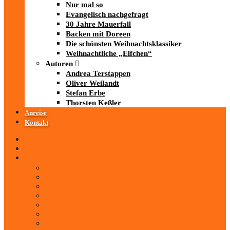
Nur mal so
Evangelisch nachgefragt
30 Jahre Mauerfall
Backen mit Doreen
Die schönsten Weihnachtsklassiker
Weihnachtliche „Elfchen“
Autoren
Andrea Terstappen
Oliver Weilandt
Stefan Erbe
Thorsten Keßler
Anreise
Kontakt
Startseite
Über uns
iad
-MEDIATHEK
Mediathek
Antenne Thüringen
LandesWelle Thüringen
LandesWelle WeihnachtsWelle
radio SAW
89.0 RTL
ARD und Deutschlandradio