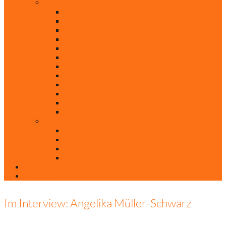
Rubriken
Film
Ev. Film des Monats
Himmlische Hits
KiBi
Neue Mobilität
Was glaubst du?
Nur mal so
Evangelisch nachgefragt
30 Jahre Mauerfall
Backen mit Doreen
Die schönsten Weihnachtsklassiker
Weihnachtliche „Elfchen“
Autoren
Andrea Terstappen
Oliver Weilandt
Stefan Erbe
Thorsten Keßler
Anreise
Kontakt
Im Interview: Angelika Müller-Schwarz