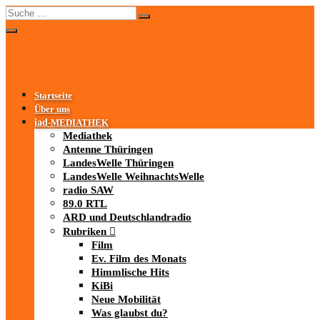
Startseite
Über uns
iad
-MEDIATHEK
Mediathek
Antenne Thüringen
LandesWelle Thüringen
LandesWelle WeihnachtsWelle
radio SAW
89.0 RTL
ARD und Deutschlandradio
Rubriken
Film
Ev. Film des Monats
Himmlische Hits
KiBi
Neue Mobilität
Was glaubst du?