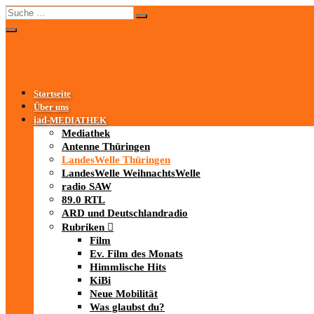
Startseite
Über uns
iad
-MEDIATHEK
Mediathek
Antenne Thüringen
LandesWelle Thüringen
LandesWelle WeihnachtsWelle
radio SAW
89.0 RTL
ARD und Deutschlandradio
Rubriken
Film
Ev. Film des Monats
Himmlische Hits
KiBi
Neue Mobilität
Was glaubst du?