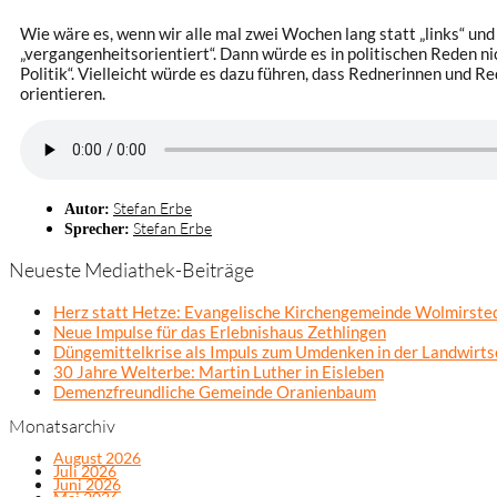
Wie wäre es, wenn wir alle mal zwei Wochen lang statt „links“ un
„vergangenheitsorientiert“. Dann würde es in politischen Reden nich
Politik“. Vielleicht würde es dazu führen, dass Rednerinnen und Re
orientieren.
Stefan Erbe
Autor:
Stefan Erbe
Sprecher:
Neueste Mediathek-Beiträge
Herz statt Hetze: Evangelische Kirchengemeinde Wolmirsted
Neue Impulse für das Erlebnishaus Zethlingen
Düngemittelkrise als Impuls zum Umdenken in der Landwirts
30 Jahre Welterbe: Martin Luther in Eisleben
Demenzfreundliche Gemeinde Oranienbaum
Monatsarchiv
August 2026
Juli 2026
Juni 2026