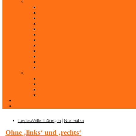
Rubriken
Film
Ev. Film des Monats
Himmlische Hits
KiBi
Neue Mobilität
Was glaubst du?
Nur mal so
Evangelisch nachgefragt
30 Jahre Mauerfall
Backen mit Doreen
Die schönsten Weihnachtsklassiker
Weihnachtliche „Elfchen“
Autoren
Andrea Terstappen
Oliver Weilandt
Stefan Erbe
Thorsten Keßler
Anreise
Kontakt
LandesWelle Thüringen
|
Nur mal so
Ohne ‚links‘ und ‚rechts‘