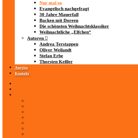
Nur mal so
Evangelisch nachgefragt
30 Jahre Mauerfall
Backen mit Doreen
Die schönsten Weihnachtsklassiker
Weihnachtliche „Elfchen“
Autoren
Andrea Terstappen
Oliver Weilandt
Stefan Erbe
Thorsten Keßler
Anreise
Kontakt
Startseite
Über uns
iad
-MEDIATHEK
Mediathek
Antenne Thüringen
LandesWelle Thüringen
LandesWelle WeihnachtsWelle
radio SAW
89.0 RTL
ARD und Deutschlandradio