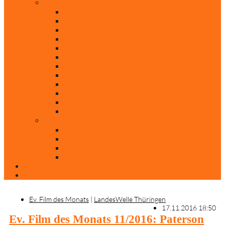
Rubriken
Film
Ev. Film des Monats
Himmlische Hits
KiBi
Neue Mobilität
Was glaubst du?
Nur mal so
Evangelisch nachgefragt
30 Jahre Mauerfall
Backen mit Doreen
Die schönsten Weihnachtsklassiker
Weihnachtliche „Elfchen“
Autoren
Andrea Terstappen
Oliver Weilandt
Stefan Erbe
Thorsten Keßler
Anreise
Kontakt
Ev. Film des Monats
|
LandesWelle Thüringen
17.11.2016 18:50
Ev. Film des Monats 11/2016: Paterson