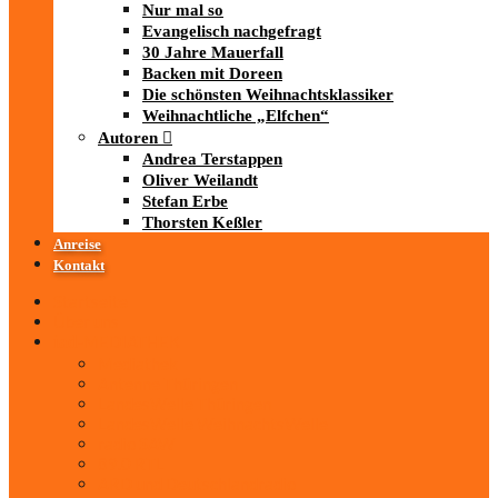
Nur mal so
Evangelisch nachgefragt
30 Jahre Mauerfall
Backen mit Doreen
Die schönsten Weihnachtsklassiker
Weihnachtliche „Elfchen“
Autoren
Andrea Terstappen
Oliver Weilandt
Stefan Erbe
Thorsten Keßler
Anreise
Kontakt
Startseite
Über uns
iad
-MEDIATHEK
Mediathek
Antenne Thüringen
LandesWelle Thüringen
LandesWelle WeihnachtsWelle
radio SAW
89.0 RTL
ARD und Deutschlandradio