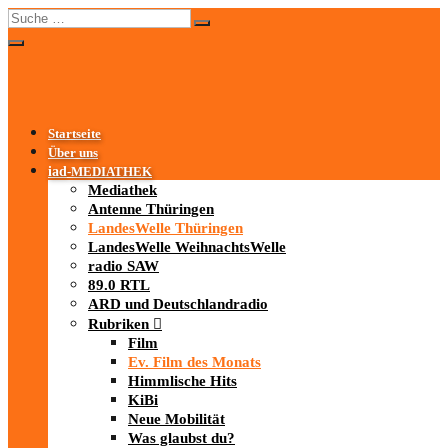
Startseite
Über uns
iad
-MEDIATHEK
Mediathek
Antenne Thüringen
LandesWelle Thüringen
LandesWelle WeihnachtsWelle
radio SAW
89.0 RTL
ARD und Deutschlandradio
Rubriken
Film
Ev. Film des Monats
Himmlische Hits
KiBi
Neue Mobilität
Was glaubst du?