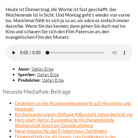
Heute ist Donnerstag, die Woche ist fast geschafft, das
Wochenende ist in Sicht. Und Montag geht’s wieder von vorne
los. Manchmal fühlt es sich ja so an, als wäre es einfach immer
dasselbe. Wenn Sie das kennen, dann gehen Sie doch mal ins
Kino und schauen Sie sich den Film Paterson an, den
evangelischen Film des Monats:
Stefan Erbe
Autor:
Stefan Erbe
Sprecher:
Stefan Erbe
Produktion:
Neueste Mediathek-Beiträge
Gedenken an die Atombombenabwürfe auf Hiroshima und
Nagasaki
Kirchensanierungen: Stiftung KiBa stellt Jahresbericht vor
Herz statt Hetze: Evangelische Kirchengemeinde
Wolmirstedt feiert ein Demokratiefest
Neue Impulse für das Erlebnishaus Zethlingen
Düngemittelkrise als Impuls zum Umdenken in der